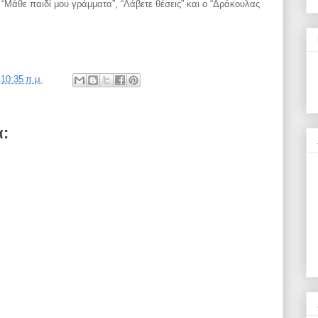
 “Μάθε παιδί μου γράμματα”, “Λάβετε θέσεις” και ο “Δράκουλας
ς
10:35 π.μ.
α: