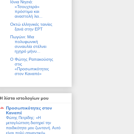
Ιόνια Νησιά:
«Τσουχτερά»
πρόστιμα και
αναστολή λει...
Οκτώ ελληνικές ταινίες
ξανά στην ΕΡΤ
Πωγώνι: Μια
πολυφωνική
συναυλία στέλνει
ηχηρό μήνυ...
Ο Φώτης Ραπακούσης
στις
«Προσωπικότητες
στον Καναπέ»
Η λίστα ιστολογίων μου
Προσωπικότητες στον
Καναπέ
Φώτης Πετρίδης: «Η
μεταγλώττιση διατηρεί την
παιδικότητα μου ζωντανή. Αυτό
είναι πολύ σημαντικό»