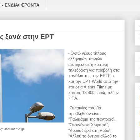
 - ΕΝΔΙΑΦΕΡΟΝΤΑ
ες ξανά στην ΕΡΤ
«
Οκτώ νέους τίτλους
ελληνικών ταινιών
εξασφάλισε η κρατική
τηλεόραση για προβολή στα
κανάλια της, την ΕΡΤFlix
και την ΕΡΤ World από την
εταιρεία Αlatas Films με
κόστος 13.400 ευρώ, πλέον
ΦΠΑ.
Οι ταινίες που θα
προβληθούν είναι:
“Παλικάρια της παντριάς”,
“Οικογένεια Χωραφά”,
ς: Documento.gr
“Κρουαζιέρα στη Ρόδο”,
“Αλλού το όνειρο αλλού το