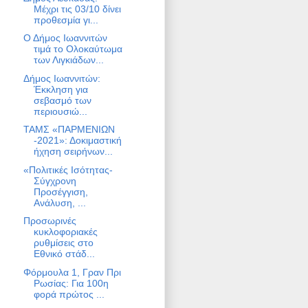
Μέχρι τις 03/10 δίνει
προθεσμία γι...
Ο Δήμος Ιωαννιτών
τιμά το Ολοκαύτωμα
των Λιγκιάδων...
Δήμος Ιωαννιτών:
Έκκληση για
σεβασμό των
περιουσιώ...
ΤΑΜΣ «ΠΑΡΜΕΝΙΩΝ
-2021»: Δοκιμαστική
ήχηση σειρήνων...
«Πολιτικές Ισότητας-
Σύγχρονη
Προσέγγιση,
Ανάλυση, ...
Προσωρινές
κυκλοφοριακές
ρυθμίσεις στο
Εθνικό στάδ...
Φόρμουλα 1, Γραν Πρι
Ρωσίας: Για 100η
φορά πρώτος ...