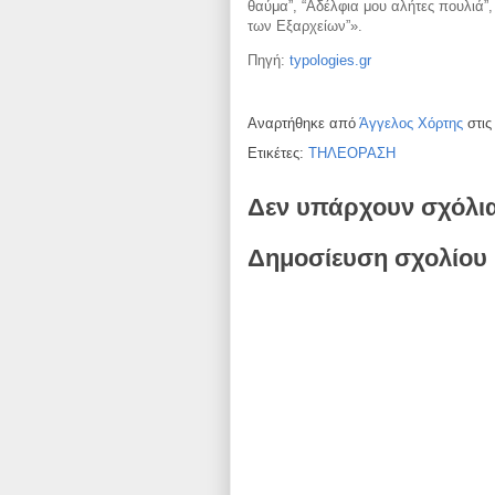
θαύμα”, “Αδέλφια μου αλήτες πουλιά”,
των Εξαρχείων”».
Πηγή:
typologies.gr
Αναρτήθηκε από
Άγγελος Χόρτης
στι
Ετικέτες:
ΤΗΛΕΟΡΑΣΗ
Δεν υπάρχουν σχόλι
Δημοσίευση σχολίου