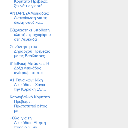
Κομιτάτο Πρέβεζας
ξεκινά τις γιορτέ...
ΑΝΤΑΡΣΥΑ Λευκάδας:
Ανακοίνωση για τη
δίωξη συνδικα...
Εξιχνιάστηκε υπόθεση
κλοπής τροχοφόρου
στη Λευκάδα
Συνάντηση του
Δημάρχου Πρέβεζας
με τις Βασίλισσες ...
Β' Εθνική Μπάσκετ: Η
Δόξα Λευκάδας
ανέτρεψε το παι...
Α1 Γυναικών: Νίκη
Λευκάδας - Χανιά
την Κυριακή 15/...
Καρναβαλικό Κομιτάτο
Πρέβεζας:
Πρωτοτυπεί φέτος
με...
«Όλοι για τη
Λευκάδα»: Αίτηση
προς Δ.Σ. να