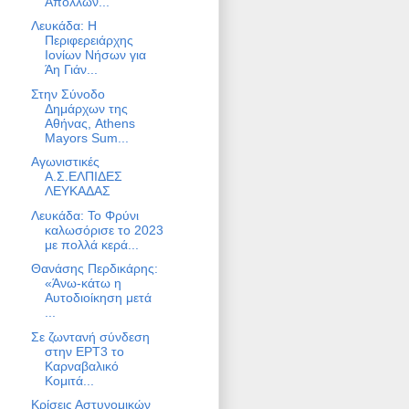
Απόλλων...
Λευκάδα: Η
Περιφερειάρχης
Ιονίων Νήσων για
Άη Γιάν...
Στην Σύνοδο
Δημάρχων της
Αθήνας, Athens
Mayors Sum...
Αγωνιστικές
Α.Σ.ΕΛΠΙΔΕΣ
ΛΕΥΚΑΔΑΣ
Λευκάδα: Το Φρύνι
καλωσόρισε το 2023
με πολλά κερά...
Θανάσης Περδικάρης:
«Άνω-κάτω η
Αυτοδιοίκηση μετά
...
Σε ζωντανή σύνδεση
στην ΕΡΤ3 το
Καρναβαλικό
Κομιτά...
Κρίσεις Αστυνομικών