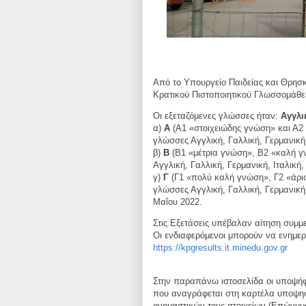
Από το Υπουργείο Παιδείας και Θρησ
Κρατικού Πιστοποιητικού Γλωσσομάθε
Οι εξεταζόμενες γλώσσες ήταν:
Αγγλι
α)
Α
(Α1 «στοιχειώδης γνώση» και Α2 «
γλώσσες Αγγλική, Γαλλική, Γερμανική,
β)
Β
(Β1 «μέτρια γνώση», Β2 «καλή γν
Αγγλική, Γαλλική, Γερμανική, Ιταλική,
γ)
Γ
(Γ1 «πολύ καλή γνώση», Γ2 «άριστ
γλώσσες Αγγλική, Γαλλική, Γερμανική,
Μαΐου 2022.
Στις Εξετάσεις υπέβαλαν αίτηση συμμε
Οι ενδιαφερόμενοι μπορούν να ενημερ
https://kpgresults.it.minedu.gov.gr
Στην παραπάνω ιστοσελίδα οι υποψήφ
που αναγράφεται στη καρτέλα υποψηφ
ονομαστικών τους στοιχείων (Επώνυμ