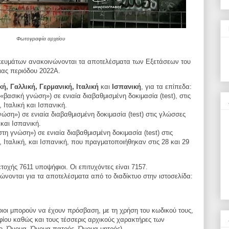
Φωτογραφία αρχείου
κευμάτων ανακοινώνονται τα αποτελέσματα των Εξετάσεων του
ιας περιόδου 2022Α.
κή, Γαλλική, Γερμανική, Ιταλική
και
Ισπανική
, για τα επίπεδα:
βασική γνώση») σε ενιαία διαβαθμισμένη δοκιμασία (test), στις
 Ιταλική και Ισπανική.
ώση») σε ενιαία διαβαθμισμένη δοκιμασία (test) στις γλώσσες
 και Ισπανική.
η γνώση») σε ενιαία διαβαθμισμένη δοκιμασία (test) στις
 Ιταλική, και Ισπανική, που πραγματοποιήθηκαν στις 28 και 29
τοχής 7611 υποψήφιοι. Οι επιτυχόντες είναι 7157.
ώνονται για τα αποτελέσματα από το διαδίκτυο στην ιστοσελίδα:
ιοι μπορούν να έχουν πρόσβαση, με τη χρήση του κωδικού τους,
ίου καθώς και τους τέσσερις αρχικούς χαρακτήρες των
ο, Όνομα, Όνομα πατρός, Όνομα μητρός).