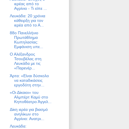
ιερέας από το
Αγρίνιο - Τι είπε ...
Λευκάδα: 20 χρόνια
κάθειρξη για τον
ιερέα από το Α...
88ο Πανελλήνιο
Πρωτάθλημα
Κωπηλασίας:
Εμφάνιση υπε...
Ο Αλέξανδρος
Τσουβέλας στη
Λευκάδα με τις
«Παρενέρ...
Άρτα: «Είναι δύσκολο
να καταδικάσεις
εργοδότη στην...
«Οι Δίκαιοι» του
Αλμπέρτ Καμύ στο
Κηποθέατρο Άγγελ...
Δίκη ιερέα για βιασμό
ανηλίκων στο
Αγρίνιο: Ανατρι...
Λευκάδα: