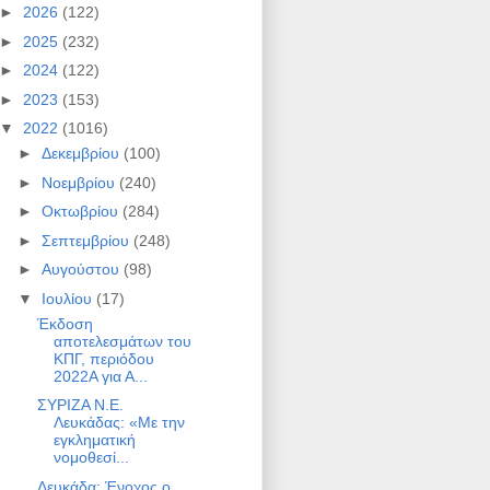
►
2026
(122)
►
2025
(232)
►
2024
(122)
►
2023
(153)
▼
2022
(1016)
►
Δεκεμβρίου
(100)
►
Νοεμβρίου
(240)
►
Οκτωβρίου
(284)
►
Σεπτεμβρίου
(248)
►
Αυγούστου
(98)
▼
Ιουλίου
(17)
Έκδοση
αποτελεσμάτων του
ΚΠΓ, περιόδου
2022Α για Α...
ΣΥΡΙΖΑ Ν.Ε.
Λευκάδας: «Με την
εγκληματική
νομοθεσί...
Λευκάδα: Ένοχος ο