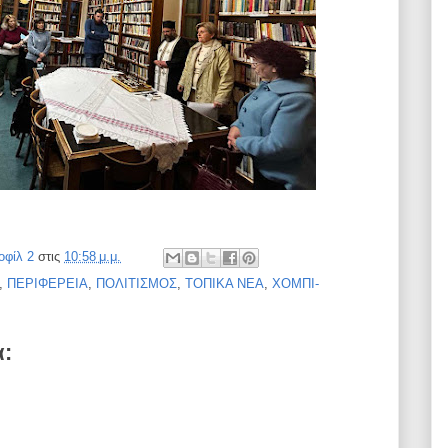
οφίλ 2
στις
10:58 μ.μ.
,
ΠΕΡΙΦΕΡΕΙΑ
,
ΠΟΛΙΤΙΣΜΟΣ
,
ΤΟΠΙΚΑ ΝΕΑ
,
ΧΟΜΠΙ-
α: