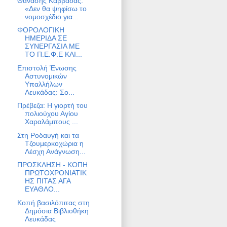
Θανάσης Καββαδάς:
«Δεν θα ψηφίσω το
νομοσχέδιο για...
ΦΟΡΟΛΟΓΙΚΗ
ΗΜΕΡΙΔΑ ΣΕ
ΣΥΝΕΡΓΑΣΙΑ ΜΕ
ΤΟ Π.Ε.Φ.Ε ΚΑΙ...
Επιστολή Ένωσης
Αστυνομικών
Υπαλλήλων
Λευκάδας: Σο...
Πρέβεζα: Η γιορτή του
πολιούχου Αγίου
Χαραλάμπους ...
Στη Ροδαυγή και τα
Τζουμερκοχώρια η
Λέσχη Ανάγνωση...
ΠΡΟΣΚΛΗΣΗ - ΚΟΠΗ
ΠΡΩΤΟΧΡΟΝΙΑΤΙΚ
ΗΣ ΠΙΤΑΣ ΑΓΑ
ΕΥΑΘΛΟ...
Κοπή βασιλόπιτας στη
Δημόσια Βιβλιοθήκη
Λευκάδας