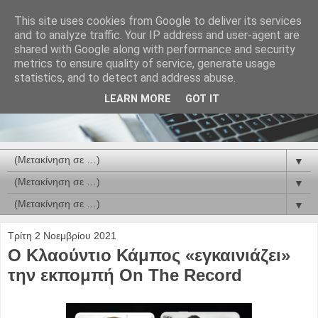
This site uses cookies from Google to deliver its services
and to analyze traffic. Your IP address and user-agent are
shared with Google along with performance and security
metrics to ensure quality of service, generate usage
statistics, and to detect and address abuse.
LEARN MORE
GOT IT
▼
▼
▼
Τρίτη 2 Νοεμβρίου 2021
Ο Κλαούντιο Κάμπος «εγκαινιάζει»
την εκπομπή On The Record