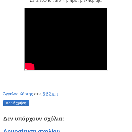
Δείτε εδώ το trailer της πρώτης εκπομπής:
Άγγελος Χόρτης
στις
5:52 μ.μ.
Κοινή χρήση
Δεν υπάρχουν σχόλια:
Δημοσίευση σχολίου