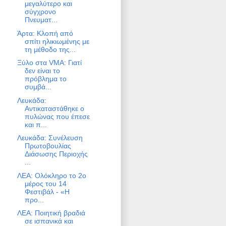
μεγαλύτερο και
σύγχρονο
Πνευματ...
Άρτα: Kλοπή από
σπίτι ηλικιωμένης με
τη μέθοδο της...
Ξύλο στα VMA: Γιατί
δεν είναι το
πρόβλημα το
συμβά...
Λευκάδα:
Αντικαταστάθηκε ο
πυλώνας που έπεσε
και π...
Λευκάδα: Συνέλευση
Πρωτοβουλίας
Διάσωσης Περιοχής
...
ΛΕΑ: Ολόκληρο το 2ο
μέρος του 14
Φεστιβάλ - «Η
προ...
ΛΕΑ: Ποιητική βραδιά
σε ισπανικά και