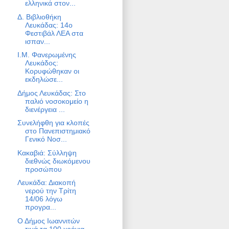
ελληνικά στον...
Δ. Βιβλιοθήκη
Λευκάδας: 14ο
Φεστιβάλ ΛΕΑ στα
ισπαν...
Ι.Μ. Φανερωμένης
Λευκάδος:
Κορυφώθηκαν οι
εκδηλώσε...
Δήμος Λευκάδας: Στο
παλιό νοσοκομείο η
διενέργεια ...
Συνελήφθη για κλοπές
στο Πανεπιστημιακό
Γενικό Νοσ...
Κακαβιά: Σύλληψη
διεθνώς διωκόμενου
προσώπου
Λευκάδα: Διακοπή
νερού την Τρίτη
14/06 λόγω
προγρα...
Ο Δήμος Ιωαννιτών
τιμά τα 100 χρόνια