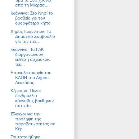
από τη Μικρασ...
Ιωάννινα: Στο Νησί το
βραβείο για τον
ομορφότερο κήπο
Δήμος Ιωαννιτών: Το
Δημοτικό Συμβούλιο
για την πεζ...
Ιωάννινα: Τα ΓΑΚ
διοργανώνουν
έκθεση αρχειακών
τεκ...
Επαναλειτουργία του
ΚΑΠΗ του Δήμου
Λευκάδας
Κέρκυρα: Πέντε
δενδρύλλια
κάνναβης βρέθηκαν
σε σπίτι
Έλεγχοι για την
πρόληψη της
παραβατικότητας σε
Κέρ...
Ταυτοποιήθηκε