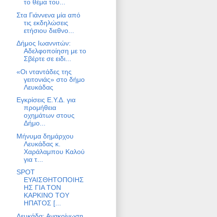
το θέμα του...
Στα Γιάννενα μία από
τις εκδηλώσεις
ετήσιου διεθνο...
Δήμος Ιωαννιτών:
Αδελφοποίηση με το
Σβέρτε σε ειδι...
«Οι νταντάδες της
γειτονιάς» στο δήμο
Λευκάδας
Εγκρίσεις Ε.Υ.Δ. για
προμήθεια
οχημάτων στους
Δήμο...
Μήνυμα δημάρχου
Λευκάδας κ.
Χαράλαμπου Καλού
για τ...
SPOT
ΕΥΑΙΣΘΗΤΟΠΟΙΗΣ
ΗΣ ΓΙΑ ΤΟΝ
ΚΑΡΚΙΝΟ ΤΟΥ
ΗΠΑΤΟΣ [...
Λευκάδα: Ανακοίνωση