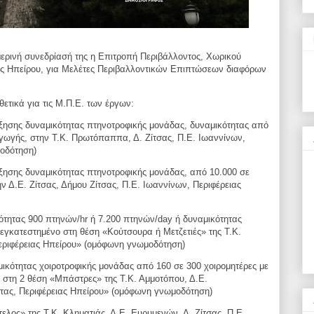
μερινή συνεδρίασή της η Επιτροπή
Περιβάλλοντος, Χωρικού
ας Ηπείρου,
για Μελέτες Περιβαλλοντικών Επιπτώσεων διαφόρων
ετικά για τις Μ.Π.Ε. των έργων:
ξησης δυναμικότητας
πτηνοτροφικής μονάδας, δυναμικότητας από
γωγής, στην Τ.Κ. Πρωτόπαππα, Δ. Ζίτσας, Π.Ε.
Ιωαννίνων,
οδότηση)
ξησης δυναμικότητας
πτηνοτροφικής μονάδας, από 10.000 σε
 Δ.Ε. Ζίτσας, Δήμου Ζίτσας, Π.Ε. Ιωαννίνων,
Περιφέρειας
ότητας 900 πτηνών/hr ή 7.200
πτηνών/day ή δυναμικότητας
εγκατεστημένο στη θέση «Κούτσουρα ή Μετζετιές» της Τ.Κ.
Περιφέρειας Ηπείρου» (ομόφωνη
γνωμοδότηση)
μικότητας χοιροτροφικής μονάδας
από 160 σε 300 χοιρομητέρες με
,
στη 2 θέση «Μπάστρες» της Τ.Κ. Αμμοτόπου, Δ.Ε.
ρτας, Περιφέρειας Ηπείρου» (ομόφωνη
γνωμοδότηση)
ελος» της Τ.Κ. Κληματιάς, Δ.Ε.
Ευρυμενών, Δ. Ζίτσας, Π.Ε.