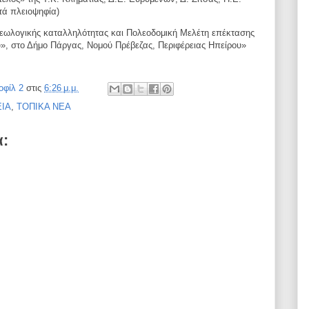
ατά
πλειοψηφία)
εωλογικής καταλληλότητας και
Πολεοδομική Μελέτη επέκτασης
», στο Δήμο Πάργας, Νομού Πρέβεζας, Περιφέρειας
Ηπείρου»
οφίλ 2
στις
6:26 μ.μ.
ΙΑ
,
ΤΟΠΙΚΑ ΝΕΑ
α: