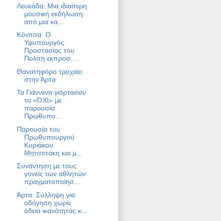
Λευκάδα: Μια ιδιαίτερη
μουσική εκδήλωση
από μια κα...
Κόνιτσα: Ο
Υφυπουργός
Προστασίας του
Πολίτη εκπροσ...
Θανατηφόρο τροχαίο
στην Άρτα
Τα Γιάννενα γιόρτασαν
το «ΌΧΙ» με
παρουσία
Πρωθυπο...
Παρουσία του
Πρωθυπουργού
Κυριάκου
Μητσοτάκη και μ...
Συνάντηση με τους
γονείς των αθλητών
πραγματοποίησ...
Άρτα: Σύλληψη για
οδήγηση χωρίς
άδεια ικανότητας κ...