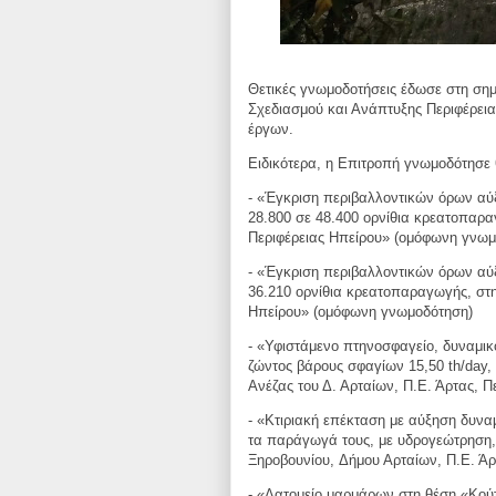
Θετικές γνωμοδοτήσεις έδωσε στη ση
Σχεδιασμού και Ανάπτυξης Περιφέρει
έργων.
Ειδικότερα, η Επιτροπή γνωμοδότησε θ
- «Έγκριση περιβαλλοντικών όρων αύ
28.800 σε 48.400
ορνίθια κρεατοπαρα
Περιφέρειας Ηπείρου» (ομόφωνη γνωμ
- «Έγκριση περιβαλλοντικών όρων αύ
36.210 ορνίθια
κρεατοπαραγωγής, στην
Ηπείρου» (ομόφωνη γνωμοδότηση)
- «Υφιστάμενο πτηνοσφαγείο, δυναμικ
ζώντος βάρους σφαγίων 15,50 th/day,
Ανέζας
του Δ. Αρταίων, Π.Ε. Άρτας, 
- «Κτιριακή επέκταση με αύξηση δυνα
τα παράγωγά τους, με υδρογεώτρηση
Ξηροβουνίου,
Δήμου Αρταίων, Π.Ε. Ά
- «Λατομείο μαρμάρων στη θέση «Κούτ