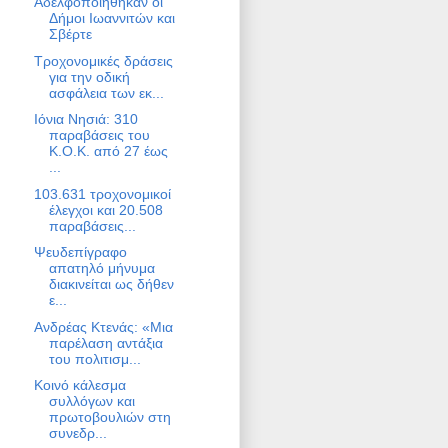
Αδελφοποιήθηκαν οι
Δήμοι Ιωαννιτών και
Σβέρτε
Τροχονομικές δράσεις
για την οδική
ασφάλεια των εκ...
Ιόνια Νησιά: 310
παραβάσεις του
Κ.Ο.Κ. από 27 έως
...
103.631 τροχονομικοί
έλεγχοι και 20.508
παραβάσεις...
Ψευδεπίγραφο
απατηλό μήνυμα
διακινείται ως δήθεν
ε...
Ανδρέας Κτενάς: «Μια
παρέλαση αντάξια
του πολιτισμ...
Κοινό κάλεσμα
συλλόγων και
πρωτοβουλιών στη
συνεδρ...