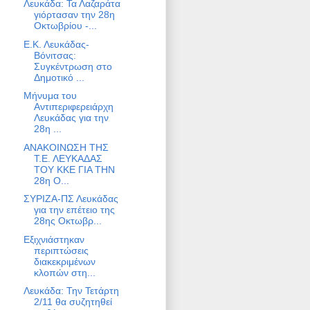
Λευκάδα: Τα Λαζαράτα
γιόρτασαν την 28η
Οκτωβρίου -...
Ε.Κ. Λευκάδας-
Βόνιτσας:
Συγκέντρωση στο
Δημοτικό ...
Μήνυμα του
Αντιπεριφερειάρχη
Λευκάδας για την
28η ...
ΑΝΑΚΟΙΝΩΣΗ ΤΗΣ
Τ.Ε. ΛΕΥΚΑΔΑΣ
ΤΟΥ ΚΚΕ ΓΙΑ ΤΗΝ
28η Ο...
ΣΥΡΙΖΑ-ΠΣ Λευκάδας
για την επέτειο της
28ης Οκτωβρ...
Εξιχνιάστηκαν
περιπτώσεις
διακεκριμένων
κλοπών στη...
Λευκάδα: Την Τετάρτη
2/11 θα συζητηθεί