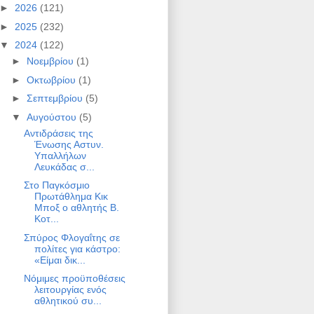
►
2026
(121)
►
2025
(232)
▼
2024
(122)
►
Νοεμβρίου
(1)
►
Οκτωβρίου
(1)
►
Σεπτεμβρίου
(5)
▼
Αυγούστου
(5)
Αντιδράσεις της
Ένωσης Αστυν.
Υπαλλήλων
Λευκάδας σ...
Στο Παγκόσμιο
Πρωτάθλημα Κικ
Μποξ ο αθλητής Β.
Κοτ...
Σπύρος Φλογαΐτης σε
πολίτες για κάστρο:
«Είμαι δικ...
Νόμιμες προϋποθέσεις
λειτουργίας ενός
αθλητικού συ...