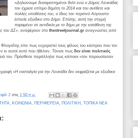
«
Δηλώνουμε δυσαρεστημένοι διότι ενώ ο Δήμος Λευκάδας
τον έχρισε επίτιμο δημότη το 2014 και του ανέθετε και
πολλές υποθέσεις του, ο ίδιος τον περσινό Αύγουστο
έστειλε εξώδικο στο Δήμο. Επίσης, αυτή την στιγμή
παραμένει σε αντιδικία με το δήμο με την κατάθεση της
ς του ΔΣ
», αναφέρουν στο
thestreetjournal.gr
αναγνώστες από
. Φλογαΐτης είπε πως ευχαριστεί τους φίλους του κάστρου που τον
αν κι αυτοί αυτό που ήθελαν. Τόνισε πως
δεν είναι πολιτικός
υλειά του. Πρόσθεσε παράλληλα πως κάποιοι «τον παρουσίασαν
ιγραφή «
Η νοσταλγία για την Λευκάδα δεν εκφράζεται με εξώδικα
οφίλ 2
στις
1:50 π.μ.
ΤΗΤΑ
,
ΚΟΙΝΩΝΙΑ
,
ΠΕΡΙΦΕΡΕΙΑ
,
ΠΟΛΙΤΙΚΗ
,
ΤΟΠΙΚΑ ΝΕΑ
α: