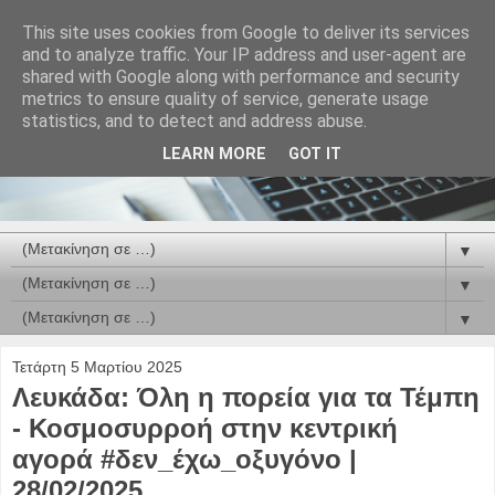
This site uses cookies from Google to deliver its services
and to analyze traffic. Your IP address and user-agent are
shared with Google along with performance and security
metrics to ensure quality of service, generate usage
statistics, and to detect and address abuse.
LEARN MORE
GOT IT
▼
▼
▼
Τετάρτη 5 Μαρτίου 2025
Λευκάδα: Όλη η πορεία για τα Τέμπη
- Κοσμοσυρροή στην κεντρική
αγορά #δεν_έχω_οξυγόνο |
28/02/2025