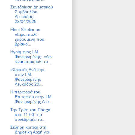
Συνεδρίαση Δημοτικού
Συμβουλίου
Λευκάδας -
22/04/2025
Eleni Sikelianos:
«Είμαι πολύ
χαρούμενη που
βρίσκο...
Ηγούμενος Ι.Μ.
Φανερωμένης: «Δεν
είναι παραμύθι το...
«Χριστός Ανέστη»
στην Ι.Μ.
Φανερωμένης
Λευκάδος 20...
Η περιφορά του
Επιταφίου στην Ι.Μ.
Φανερωμένης Λευ...
Την Τρίτη του Πάσχα
στις 11.00 π.μ.
συνεδριάζει το...
Σκληρή κριτική στη
Δημοτική Αρχή για