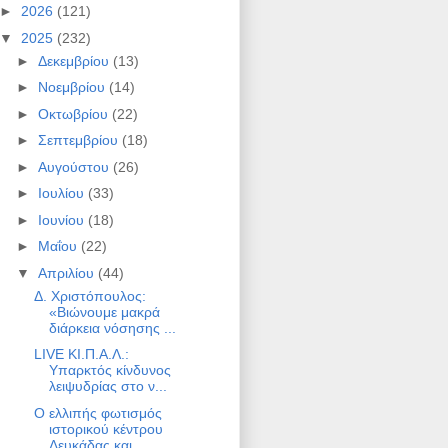
►
2026
(121)
▼
2025
(232)
►
Δεκεμβρίου
(13)
►
Νοεμβρίου
(14)
►
Οκτωβρίου
(22)
►
Σεπτεμβρίου
(18)
►
Αυγούστου
(26)
►
Ιουλίου
(33)
►
Ιουνίου
(18)
►
Μαΐου
(22)
▼
Απριλίου
(44)
Δ. Χριστόπουλος:
«Βιώνουμε μακρά
διάρκεια νόσησης ...
LIVE ΚΙ.Π.Α.Λ.:
Υπαρκτός κίνδυνος
λειψυδρίας στο ν...
Ο ελλιπής φωτισμός
ιστορικού κέντρου
Λευκάδας και ...