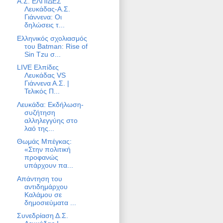
Α.Σ. ΕΛΠΙΔΕΣ
Λευκάδας-Α.Σ.
Γιάννενα: Οι
δηλώσεις τ...
Ελληνικός σχολιασμός
του Batman: Rise of
Sin Tzu σ...
LIVE Ελπίδες
Λευκάδας VS
Γιάννενα Α.Σ. |
Τελικός Π...
Λευκάδα: Εκδήλωση-
συζήτηση
αλληλεγγύης στο
λαό της...
Θωμάς Μπέγκας:
«Στην πολιτική
προφανώς
υπάρχουν πα...
Απάντηση του
αντιδημάρχου
Καλάμου σε
δημοσιεύματα ...
Συνεδρίαση Δ.Σ.