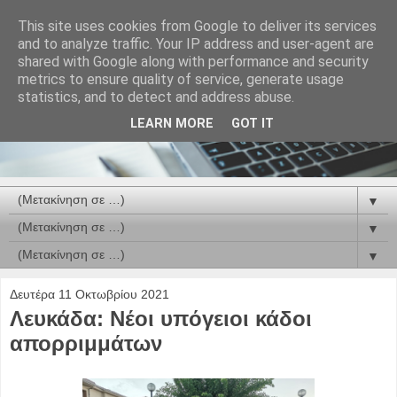
This site uses cookies from Google to deliver its services
and to analyze traffic. Your IP address and user-agent are
shared with Google along with performance and security
metrics to ensure quality of service, generate usage
statistics, and to detect and address abuse.
LEARN MORE
GOT IT
▼
▼
▼
Δευτέρα 11 Οκτωβρίου 2021
Λευκάδα: Νέοι υπόγειοι κάδοι
απορριμμάτων