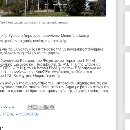
Γενικό Νοσοκομείο Ιωαννίνων | Φωτογραφία αρχείου
ικής Υγείας ο Δήμαρχος Ιωαννίνων Μωυσής Ελισάφ
ν φορέων ψυχικής υγείας της περιοχής.
 για τις ψυχολογικές επιπτώσεις της υγειονομικής πανδημίας
ίας όλων των εμπλεκόμενων φορέων.
δαγωγικού Κέντρου, του Ψυχιατρικού Τομέα του Γ.Ν.Ι «Γ.
ωνικής Έρευνας και Παρέμβασης (Ε.Ψ.Ε.Π.), της Εταιρείας
Ε.ΠΡΟ.Ψ.Υ.Η.), του Κέντρου Πρόληψης των Εξαρτήσεων και
ς Ν. Ιωαννίνων, της ΚοινΣΕπ «Ανήκειν», καθώς και ο
 του ΠΝΙ, Καθηγητής Θωμάς Υφαντής.
ική ανάγκη της συνεργασίας των υπηρεσιών ψυχικής υγείας και
εργασίας που θα συντονίζεται από τον Δήμο με βασικό στόχο την
και το σχεδιασμό δράσεων προαγωγής της ψυχικής υγείας προς
ς
3:05 μ.μ.
,
ΥΓΕΙΑ
,
ΨΥΧΟΛΟΓΙΑ
α: