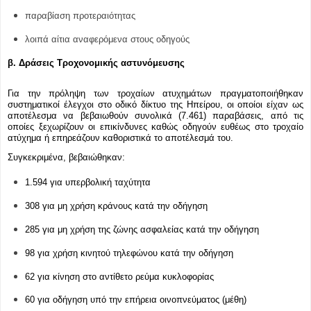
παραβίαση προτεραιότητας
λοιπά αίτια αναφερόμενα στους οδηγούς
β. Δράσεις Τροχονομικής αστυνόμευσης
Για την πρόληψη των τροχαίων ατυχημάτων πραγματοποιήθηκαν
συστηματικοί έλεγχοι στο οδικό δίκτυο της Ηπείρου, οι οποίοι είχαν ως
αποτέλεσμα να βεβαιωθούν συνολικά (7.461) παραβάσεις, από τις
οποίες ξεχωρίζουν οι επικίνδυνες καθώς οδηγούν ευθέως στο τροχαίο
ατύχημα ή επηρεάζουν καθοριστικά το αποτέλεσμά του.
Συγκεκριμένα, βεβαιώθηκαν:
1.594 για υπερβολική ταχύτητα
308 για μη χρήση κράνους κατά την οδήγηση
285 για μη χρήση της ζώνης ασφαλείας κατά την οδήγηση
98 για χρήση κινητού τηλεφώνου κατά την οδήγηση
62 για κίνηση στο αντίθετο ρεύμα κυκλοφορίας
60 για οδήγηση υπό την επήρεια οινοπνεύματος (μέθη)