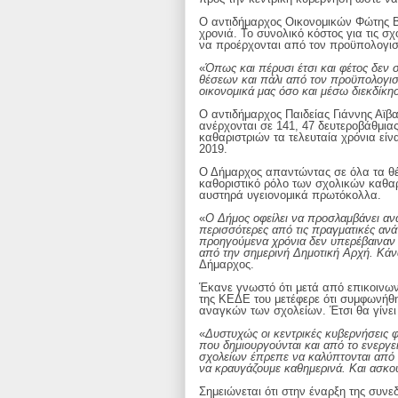
Ο αντιδήμαρχος Οικονομικών Φώτης Β
χρονιά. Το συνολικό κόστος για τις σχ
να προέρχονται από τον προϋπολογισ
«
Όπως και πέρυσι έτσι και φέτος δεν
θέσεων και πάλι από τον προϋπολογισ
οικονομικά μας όσο και μέσω διεκδίκη
Ο αντιδήμαρχος Παιδείας Γιάννης Αϊβ
ανέρχονται σε 141, 47 δευτεροβάθμια
καθαριστριών τα τελευταία χρόνια εί
2019.
Ο Δήμαρχος απαντώντας σε όλα τα θέμ
καθοριστικό ρόλο των σχολικών καθαρ
αυστηρά υγειονομικά πρωτόκολλα.
«
Ο Δήμος οφείλει να προσλαμβάνει αν
περισσότερες από τις πραγματικές αν
προηγούμενα χρόνια δεν υπερέβαιναν τ
από την σημερινή Δημοτική Αρχή. Κάν
Δήμαρχος.
Έκανε γνωστό ότι μετά από επικοινων
της ΚΕΔΕ του μετέφερε ότι συμφωνήθη
αναγκών των σχολείων. Έτσι θα γίνει
«
Δυστυχώς οι κεντρικές κυβερνήσεις 
που δημιουργούνται και από το ενεργει
σχολείων έπρεπε να καλύπτονται από τη
να κραυγάζουμε καθημερινά. Και ασκού
Σημειώνεται ότι στην έναρξη της συ