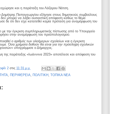
ποχώρησε και η παράταξη του Λάζαρου Νάτση.
υ Δημήτρης Παπαγεωργίου εξήγησε στους δημοτικούς συμβούλους
α δεν μπορεί να λάβει ουσιαστική απόφαση καθώς το θέμα
ε δε ότι δεν είχε κατατεθεί καμία πρόταση για αναμόρφωση του
τι με την έγκριση συμπληρωματικής πίστωσης από το Υπουργείο
ωρήσει στην αναμόρφωση του προϋπολογισμού.
κοποιηθεί ο αριθμός των ολοήμερων σχολείων και η έγκριση
υμε. Όσα χρήματα δοθούν θα είναι για την πρόσληψη σχολικών
αχουσών
» υπογράμμισε ο Δήμαρχος.
η της παράταξης «Ιωάννινα 2023» αποτέλεσε και απόφαση του
οφίλ 2
στις
11:31 μ.μ.
ΤΗΤΑ
,
ΠΕΡΙΦΕΡΕΙΑ
,
ΠΟΛΙΤΙΚΗ
,
ΤΟΠΙΚΑ ΝΕΑ
α: