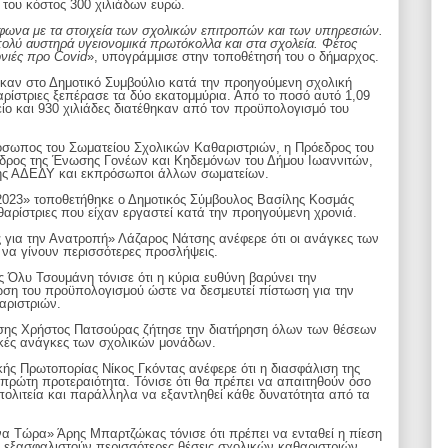
του κόστος 300 χιλιάδων ευρώ.
φωνα με τα στοιχεία των σχολικών επιτροπών και των υπηρεσιών.
πολύ αυστηρά υγειονομικά πρωτόκολλα και στα σχολεία. Φέτος
ονιές προ
Covid
», υπογράμμισε στην τοποθέτησή του ο δήμαρχος.
καν στο Δημοτικό Συμβούλιο κατά την προηγούμενη σχολική
θαρίστριες ξεπέρασε τα δύο εκατομμύρια. Από το ποσό αυτό 1,09
ο και 930 χιλιάδες διατέθηκαν από τον προϋπολογισμό του
όσωπος του Σωματείου Σχολικών Καθαριστριών, η Πρόεδρος του
δρος της Ένωσης Γονέων και Κηδεμόνων του Δήμου Ιωαννιτών,
της ΑΔΕΔΥ και εκπρόσωποι άλλων σωματείων.
2023» τοποθετήθηκε ο Δημοτικός Σύμβουλος Βασίλης Κοσμάς
αρίστριες που είχαν εργαστεί κατά την προηγούμενη χρονιά.
 για την Ανατροπή» Λάζαρος Νάτσης ανέφερε ότι οι ανάγκες των
 να γίνουν περισσότερες προσλήψεις.
 Όλυ Τσουμάνη τόνισε ότι η κύρια ευθύνη βαρύνει την
ωση του προϋπολογισμού ώστε να δεσμευτεί πίστωση για την
αριστριών.
σης Χρήστος Πατσούρας ζήτησε την διατήρηση όλων των θέσεων
κές ανάγκες των σχολικών μονάδων.
κής Πρωτοπορίας Νίκος Γκόντας ανέφερε ότι η διασφάλιση της
 πρώτη προτεραιότητα. Τόνισε ότι θα πρέπει να απαιτηθούν όσο
ολιτεία και παράλληλα να εξαντληθεί κάθε δυνατότητα από τα
α Τώρα» Άρης Μπαρτζώκας τόνισε ότι πρέπει να ενταθεί η πίεση
 εξασφαλιστούν περισσότερες θέσεις σχολικών καθαριστριών.