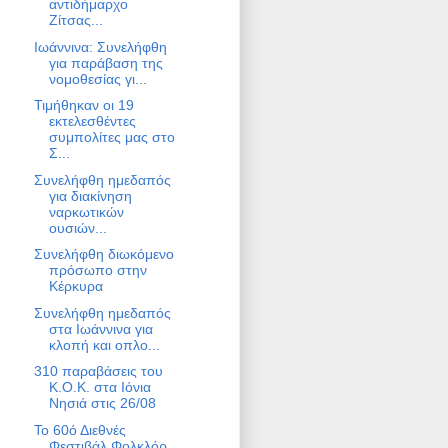
αντιδήμαρχο
Ζίτσας...
Ιωάννινα: Συνελήφθη
για παράβαση της
νομοθεσίας γι...
Τιμήθηκαν οι 19
εκτελεσθέντες
συμπολίτες μας στο
Σ...
Συνελήφθη ημεδαπός
για διακίνηση
ναρκωτικών
ουσιών...
Συνελήφθη διωκόμενο
πρόσωπο στην
Κέρκυρα
Συνελήφθη ημεδαπός
στα Ιωάννινα για
κλοπή και οπλο...
310 παραβάσεις του
Κ.Ο.Κ. στα Ιόνια
Νησιά στις 26/08
Το 60ό Διεθνές
Φεστιβάλ Φολκλόρ