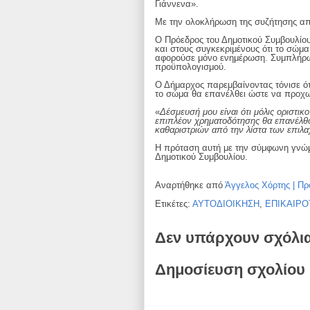
Γιάννενα».
Με την ολοκλήρωση της συζήτησης α
Ο Πρόεδρος του Δημοτικού Συμβουλίο
και στους συγκεκριμένους ότι το σώμ
αφορούσε μόνο ενημέρωση. Συμπλήρωσ
προϋπολογισμού.
Ο Δήμαρχος παρεμβαίνοντας τόνισε ό
το σώμα θα επανέλθει ώστε να προχ
«
Δέσμευσή μου είναι ότι μόλις οριστι
επιπλέον χρηματοδότησης θα επανέλθο
καθαριστριών από την λίστα των επιλ
Η πρόταση αυτή με την σύμφωνη γνώμ
Δημοτικού Συμβουλίου.
Αναρτήθηκε από
Άγγελος Χόρτης | Πρ
Ετικέτες:
ΑΥΤΟΔΙΟΙΚΗΣΗ
,
ΕΠΙΚΑΙΡΟ
Δεν υπάρχουν σχόλι
Δημοσίευση σχολίου