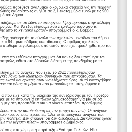
άββας παρέθεσε αναλυτικά οικονομικά στοιχεία για την περσινή
ολικές καθαρίστριες ανήλθε σε 2,1 εκατομμύρια ευρώ με τις 960
μό του Δήμου.
 σταθήκαμε σε ότι έδινε το υπουργείο. Προχωρήσαμε στην κάλυψη
μό μας. Και θα εξαντλήσουμε κάτι περιθώριο τόσο από τα
σης από το κεντρικό κράτος
» υπογράμμισε ο κ. Βάββας.
ατίδης ανέφερε ότι το σύνολο των σχολικών μονάδων του Δήμου
ς και 94 πρωτοβάθμιας εκπαίδευσης. Ο αριθμός σχολικών
ναι σταθερά μεγαλύτερος από αυτόν που είχε προσληφθεί προ του
ατα που τέθηκαν υπογράμμισε ότι κανείς δεν υποτίμησε τον
ιστριών, ειδικά στο δύσκολο διάστημα της πανδημίας με τα
άλογα με τις ανάγκες που έχει. Το 2021 προσελήφθησαν
άγκες λόγω των ιδιαίτερων συνθηκών που επικρατούσαν. Τα
ις εκατό και αρκετές ήταν για ελάχιστες ώρες. Αυτό καταργήθηκε
αμε και φέτος το μέγιστο που μπορούσαμε
» υπογράμμισε ο
ία που είχε κατά την διάρκεια της συνεδρίασης με τον Πρόεδρο
κε με τα υπουργεία επιπλέον χρηματοδότηση για μία σειρά
 η μέγιστη προσπάθεια για να γίνουν επιπλέον προσλήψεις.
φέρονται στην αυτοδιοίκηση ως τον φτωχό συγγενή. Οι ανάγκες
ακό κόστος είναι τεράστιες. Όλες οι λειτουργικές ανάγκες των
ν πολιτεία. Δεν σημαίνει ότι δεν διεκδικούμε. Διεκδικούμε χωρίς
με την μέγιστη πίεση
» υπογράμμισε ο Δήμαρχος.
νεδρίασης αποχώρησε η παράταξη «Ενότητα Πολιτών- Νέα