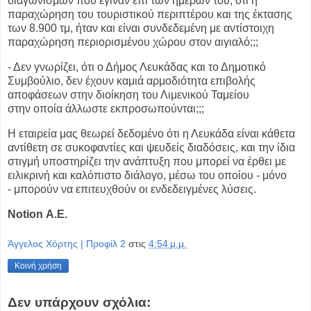
διαγωνισμών που έγιναν επί
των ημερών του, ότι η
παραχώρηση του τουριστικού περιπτέρου και της
έκτασης
των 8.900 τμ, ήταν και είναι συνδεδεμένη με αντίστοιχη
παραχώρηση
περιορισμένου χώρου στον αιγιαλό;;;
- Δεν γνωρίζει, ότι ο Δήμος Λευκάδας και το Δημοτικό
Συμβούλιο, δεν έχουν καμιά
αρμοδιότητα επιβολής
αποφάσεων στην διοίκηση του Λιμενικού Ταμείου
στην
οποία άλλωστε εκπροσωπούνται;;;
Η εταιρεία μας θεωρεί δεδομένο ότι η Λευκάδα είναι κάθετα
αντίθετη σε
συκοφαντίες και ψευδείς διαδόσεις, και την ίδια
στιγμή υποστηρίζει την ανάπτυξη
που μπορεί να έρθει με
ειλικρινή και καλόπιστο διάλογο, μέσω του οποίου - μόνο
-
μπορούν να επιτευχθούν οι ενδεδειγμένες λύσεις.
Notion Α.Ε.
Άγγελος Χόρτης | Προφίλ 2
στις
4:54 μ.μ.
Κοινή χρήση
Δεν υπάρχουν σχόλια: