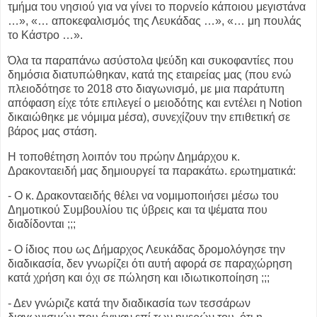
τμήμα του νησιού για να γίνει το
πορνείο κάποιου μεγιστάνα
…», «… αποκεφαλισμός της Λευκάδας …», «… μη
πουλάς
το Κάστρο …».
Όλα τα παραπάνω ασύστολα ψεύδη και συκοφαντίες που
δημόσια διατυπώθηκαν,
κατά της εταιρείας μας (που ενώ
πλειοδότησε το 2018 στο διαγωνισμό, με μια
παράτυπη
απόφαση είχε τότε επιλεγεί ο μειοδότης και εντέλει η Notion
δικαιώθηκε
με νόμιμα μέσα), συνεχίζουν την επιθετική σε
βάρος μας στάση.
Η τοποθέτηση λοιπόν του πρώην Δημάρχου κ.
Δρακονταειδή μας δημιουργεί τα
παρακάτω. ερωτηματικά:
- Ο κ. Δρακονταειδής θέλει να νομιμοποιήσει μέσω του
Δημοτικού Συμβουλίου
τις ύβρεις και τα ψέματα που
διαδίδονται ;;;
- Ο ίδιος που ως Δήμαρχος Λευκάδας δρομολόγησε την
διαδικασία, δεν
γνωρίζει ότι αυτή αφορά σε παραχώρηση
κατά χρήση και όχι σε πώληση και
ιδιωτικοποίηση ;;;
- Δεν γνώριζε κατά την διαδικασία των τεσσάρων