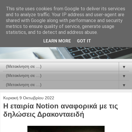
This site uses cookies from Google to deliver its services
and to analyze traffic. Your IP address and user-agent are
shared with Google along with performance and security
metrics to ensure quality of service, generate usage
statistics, and to detect and address abuse.
LEARN MORE
GOT IT
▼
▼
▼
Κυριακή 9 Οκτωβρίου 2022
Η εταιρία Notion αναφορικά με τις
δηλώσεις Δρακονταειδή