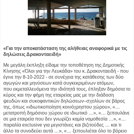
«Για την αποκατάσταση της αλήθειας αναφορικά με τις
δηλώσεις Δρακονταειδή»
Με μεγάλη έκπληξη είδαμε την τοποθέτηση της Δημοτικής
Κίνησης «Όλοι για την
Λευκάδα» του κ. Δρακονταειδή - που
έγινε την 8-10-2022 - σε συνέχεια της
κατάθεσης των δύο
αγωγών και μηνύσεων κατά συγκεκριμένων ατόμων,
που
εκμεταλλευόμενα την ιδιότητά τους, έπληξαν δημόσια το
κύρος και την φήμη της
εταιρείας μας με την διάδοση
ψευδών και συκοφαντικών δηλώσεων–σχολίων σε
βάρος
της, όπως «ιδιωτικοποίηση κοινόχρηστου χώρου», «…
μετατροπή δημόσιου
χώρου σε ιδιωτικό …», «… ξεπουλάνε
σε μια εταιρεία που δεν γνωρίζει καμία
νομοθεσία …», «…
παραλία exclusive για μεγιστάνες και βιζιτούδες … και τι
άλλο τα
συνοδεύει αυτά …», «… ξεπουλιέται όλο το βόρειο