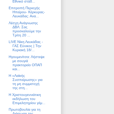
Εθνικό στάδ...
Επιτροπή Περιοχής
Ηπείρου- Κέρκυρας-
Λευκάδας: Ανα...
Λέσχη Ανάγνωσης
ΔΒΛ: Σας
προσκαλούμε την
Τρίτη 20 ...
LIVE Νίκη Λευκάδας -
ΓΑΣ Εύνικος | Την
Κυριακή 18/...
Ηγουμενίτσα: Λήστεψε
με σουγιά
πρακτορείο ΟΠΑΠ
και...
Η «Λαϊκής
Συσπείρωσης» για
τη μη συμμετοχή
της στη...
Η Χριστουγεννιάτικη
εκδήλωση του
Επιμελητηρίου γέμ...
Πρωτοβουλία για τη
Διάσωση της