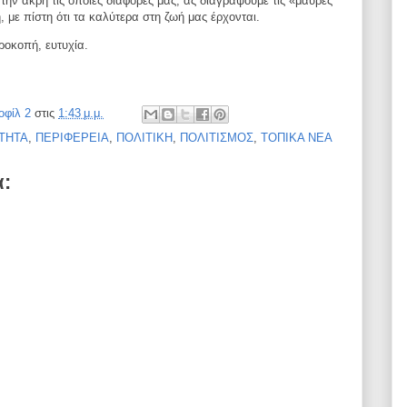
την άκρη τις όποιες
διαφορές μας, ας διαγράψουμε τις «μαύρες
, με πίστη ότι τα καλύτερα στη ζωή μας έρχονται.
προκοπή, ευτυχία.
οφίλ 2
στις
1:43 μ.μ.
ΤΗΤΑ
,
ΠΕΡΙΦΕΡΕΙΑ
,
ΠΟΛΙΤΙΚΗ
,
ΠΟΛΙΤΙΣΜΟΣ
,
ΤΟΠΙΚΑ ΝΕΑ
α: