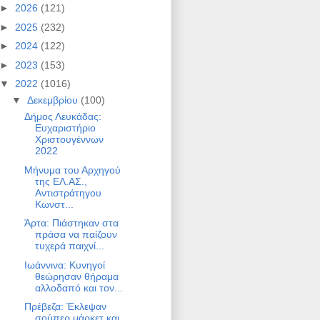
►
2026
(121)
►
2025
(232)
►
2024
(122)
►
2023
(153)
▼
2022
(1016)
▼
Δεκεμβρίου
(100)
Δήμος Λευκάδας:
Ευχαριστήριο
Χριστουγέννων
2022
Μήνυμα του Αρχηγού
της ΕΛ.ΑΣ.,
Αντιστράτηγου
Κωνστ...
Άρτα: Πιάστηκαν στα
πράσα να παίζουν
τυχερά παιχνί...
Ιωάννινα: Κυνηγοί
θεώρησαν θήραμα
αλλοδαπό και τον...
Πρέβεζα: Έκλεψαν
σούπερ μάρκετ και