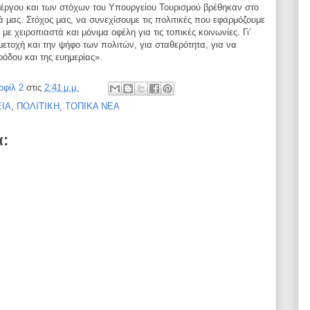
 έργου και των
στόχων του Υπουργείου Τουρισμού βρέθηκαν στο
ιά
μας. Στόχος μας, να συνεχίσουμε τις πολιτικές που εφαρμόζουμε
με χειροπιαστά και μόνιμα οφέλη για τις τοπικές κοινωνίες. Γι’
μετοχή και την ψήφο των πολιτών, για σταθερότητα, για
να
όδου και της ευημερίας».
οφίλ 2
στις
2:41 μ.μ.
ΙΑ
,
ΠΟΛΙΤΙΚΗ
,
ΤΟΠΙΚΑ ΝΕΑ
α: