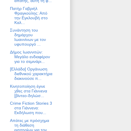
απάτης, αυτή τη φ...
Πατὴρ Γαβριὴλ
Φραγκούλης: Από
την Εγκλουβή στο
Καλ...
Συνάντηση του
δημάρχου
Ιωαννίνων με τον
υφυπουργό ...
Δήμος Ιωαννιτών:
Μεγάλο ενδιαφέρον
για το σεμινάρι...
[Ελλάδα] Οργάνωση
διεθνικού χαρακτήρα
διακινούσε π...
Κινητοποίηση έγινε
χθες στα Γιάννενα
[βίντεο-δηλώσ...
Crime Fiction Stories 3
στα Γιάννενα:
Εκδήλωση που...
Απάτες με πρόσχημα
τη διάθεση
εισιτηρίων για τον