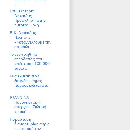
τ...
Επιμελητήριο
Λευκάδας:
Πρόσκληση στην
ημερίδα: «Ψη...
Ε.Κ. Λευκάδας-
Βόνιτσας:
«Καταγγέλλουμε την
απρόκλη...
Ταυτοποιήθηκε
αλλοδαπός που
απέσπασε 100.000
ευρώ ...
Μία έκθεση που…
ξυπνάει μνήμες
παρουσιάζεται στα
Γ...
ΙΩΑΝΝΙΝΑ:
Πανυγειονομική
απεργία - Σκληρή
κριτική ...
Παράσταση
διαμαρτυρίας αύριο
με αφορμή την