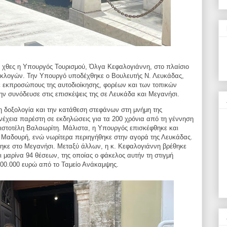
ε χθες η Υπουργός Τουρισμού, Όλγα
Κεφαλογιάννη, στο πλαίσιο
ωεκλογών.
Την Υπουργό
υποδέχθηκε ο Βουλευτής Ν. Λευκάδας,
με εκπροσώπους
της αυτοδιοίκησης, φορέων και των τοπικών
την
συνόδευσε στις επισκέψεις της σε Λευκάδα και Μεγανήσι.
 δοξολογία και την κατάθεση
στεφάνων στη μνήμη της
υνέχεια παρέστη σε
εκδηλώσεις για τα 200 χρόνια από τη γέννηση
ιστοτέλη Βαλαωρίτη. Μάλιστα, η Υπουργός επισκέφθηκε και
 Μαδουρή, ενώ νωρίτερα περιηγήθηκε στην αγορά της Λευκάδας.
κε στο Μεγανήσι. Μεταξύ άλλων, η κ. Κεφαλογιάννη βρέθηκε
ι μαρίνα 94 θέσεων, της οποίας ο φάκελος αυτήν τη
στιγμή
.500.000 ευρώ από το Ταμείο Ανάκαμψης.