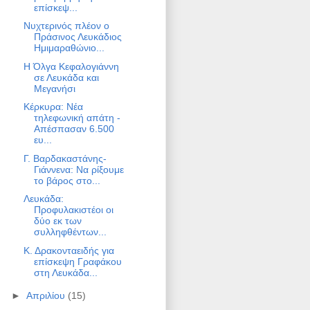
επίσκεψ...
Νυχτερινός πλέον ο
Πράσινος Λευκάδιος
Ημιμαραθώνιο...
Η Όλγα Κεφαλογιάννη
σε Λευκάδα και
Μεγανήσι
Κέρκυρα: Νέα
τηλεφωνική απάτη -
Απέσπασαν 6.500
ευ...
Γ. Βαρδακαστάνης-
Γιάννενα: Να ρίξουμε
το βάρος στο...
Λευκάδα:
Προφυλακιστέοι οι
δύο εκ των
συλληφθέντων...
Κ. Δρακονταειδής για
επίσκεψη Γραφάκου
στη Λευκάδα...
►
Απριλίου
(15)