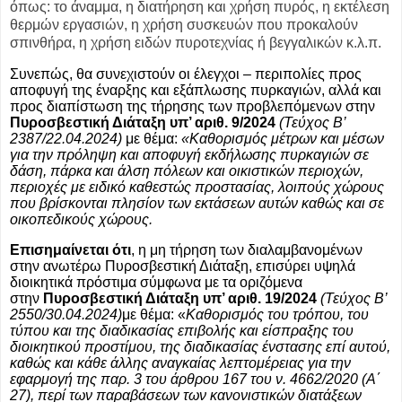
όπως: το άναμμα, η διατήρηση και χρήση πυρός, η εκτέλεση
θερμών εργασιών, η χρήση συσκευών που προκαλούν
σπινθήρα, η χρήση ειδών πυροτεχνίας ή βεγγαλικών κ.λ.π.
Συνεπώς, θα συνεχιστούν οι έλεγχοι – περιπολίες προς
αποφυγή της έναρξης και εξάπλωσης πυρκαγιών, αλλά και
προς διαπίστωση της τήρησης των προβλεπόμενων στην
Πυροσβεστική Διάταξη υπ’ αριθ. 9/2024
(Τεύχος B’
2387/22.04.2024)
με θέμα:
«Καθορισμός μέτρων και μέσων
για την πρόληψη και αποφυγή εκδήλωσης πυρκαγιών σε
δάση, πάρκα και άλση πόλεων και οικιστικών περιοχών,
περιοχές με ειδικό καθεστώς προστασίας, λοιπούς χώρους
που βρίσκονται πλησίον των εκτάσεων αυτών καθώς και σε
οικοπεδικούς χώρους.
Επισημαίνεται ότι
, η μη τήρηση των διαλαμβανομένων
στην ανωτέρω Πυροσβεστική Διάταξη, επισύρει υψηλά
διοικητικά πρόστιμα σύμφωνα με τα οριζόμενα
στην
Πυροσβεστική Διάταξη υπ’ αριθ. 19/2024
(Τεύχος B’
2550/30.04.2024)
με θέμα: «
Καθορισμός του τρόπου, του
τύπου και της διαδικασίας επιβολής και είσπραξης του
διοικητικού προστίμου, της διαδικασίας ένστασης επί αυτού,
καθώς και κάθε άλλης αναγκαίας λεπτομέρειας για την
εφαρμογή της παρ. 3 του άρθρου 167 του ν. 4662/2020 (Α΄
27), περί των παραβάσεων των κανονιστικών διατάξεων