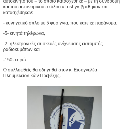
αυτοκίνητό του – το
οποίο κατασχέθηκε – με τη συνδρομή
και του αστυνομικού σκύλου «Lushy»
βρέθηκαν και
κατασχέθηκαν:
- κυνηγετικό όπλο με 5 φυσίγγια, που κατείχε παράνομα,
-5- κινητά τηλέφωνα,
-2- ηλεκτρονικές συσκευές ανίχνευσης εκπομπής
ραδιοκυμάτων και
-150- ευρώ.
Ο συλληφθείς θα οδηγηθεί στον κ. Εισαγγελέα
Πλημμελειοδικών Πρεβέζης.