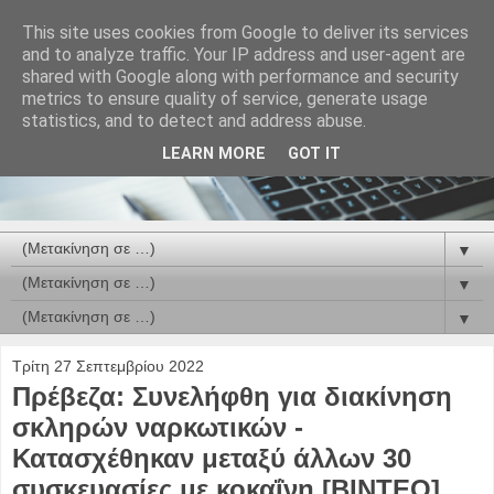
This site uses cookies from Google to deliver its services
and to analyze traffic. Your IP address and user-agent are
shared with Google along with performance and security
metrics to ensure quality of service, generate usage
statistics, and to detect and address abuse.
LEARN MORE
GOT IT
▼
▼
▼
Τρίτη 27 Σεπτεμβρίου 2022
Πρέβεζα: Συνελήφθη για διακίνηση
σκληρών ναρκωτικών -
Κατασχέθηκαν μεταξύ άλλων 30
συσκευασίες με κοκαΐνη [ΒΙΝΤΕΟ]