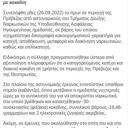
με κοκαΐνη
Συνελήφθη χθες (26-09-2022) το πρωί σε περιοχή της
Πρέβεζας από αστυνομικούς
του Τμήματος Δίωξης
Ναρκωτικών της Υποδιεύθυνσης Ασφάλειας
Ηγουμενίτσας
ημεδαπός, σε βάρος του οποίου
σχηματίστηκε δικογραφία κακουργηματικού
χαρακτήρα για
κατοχή, αποθήκευση, μεταφορά και διακίνηση ναρκωτικών,
καθώς
και οπλοκατοχή.
Ειδικότερα, η σύλληψη πραγματοποιήθηκε ύστερα από
αξιοποίηση πληροφοριών ότι
ο κατηγορούμενος κατέχει και
διακινεί κοκαΐνη σε χρήστες σε περιοχές της
Πρέβεζας και
της Θεσπρωτίας.
Στο πλαίσιο της αστυνομικής έρευνας εντοπίστηκε υπαίθριο
σημείο (καβάντζα),
όπου μετέβαινε ο ημεδαπός νυχτερινές
ώρες με το αυτοκίνητό του για να
αποκρύπτει ναρκωτικά,
στο οποίο βρέθηκαν και κατασχέθηκαν -30-
συσκευασίες
(φιξάκια) κοκαΐνης, συνολικού βάρους -18,46-
γραμμαρίων και 2 ηλεκτρονικές
ζυγαριές ακριβείας.
Ακόμη, σε έρευνες που ακολούθησαν στο σπίτι του και στο