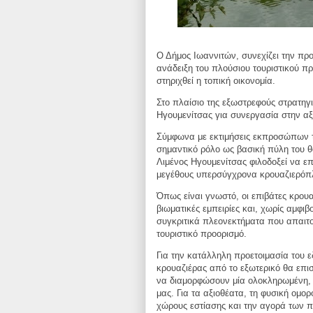
Ο Δήμος Ιωαννιτών, συνεχίζει την πρ
ανάδειξη του πλούσιου τουριστικού
πρ
στηριχθεί
η τοπική οικονομία.
Στο πλαίσιο της εξωστρεφούς στρατηγ
Ηγουμενίτσας για συνεργασία στην
αξ
Σύμφωνα με εκτιμήσεις εκπροσώπων τη
σημαντικό ρόλο ως βασική πύλη του
θ
Λιμένος
Ηγουμενίτσας φιλοδοξεί να ε
μεγέθους υπερσύγχρονα κρουαζιερόπ
Όπως είναι γνωστό, οι επιβάτες κρου
βιωματικές εμπειρίες και, χωρίς
αμφιβο
συγκριτικά
πλεονεκτήματα που απαιτο
τουριστικό προορισμό.
Για την κατάλληλη προετοιμασία του 
κρουαζιέρας από το εξωτερικό θα
επι
να
διαμορφώσουν μία ολοκληρωμένη, 
μας. Για τα αξιοθέατα, τη φυσική
ομορφ
χώρους
εστίασης και την αγορά των 