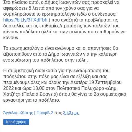
Στο πλαίσιο αυτό, ο Δήμος Ιωαννιτών σας προσκαλεί να
αφιερώσετε 5
λεπτά από τον χρόνο σας για να
συμπληρώσετε το ερωτηματολόγιο
(εδώ ο σύνδεσμος:
https://bit.ly/3TXdFbh
) που αναζητά τα
προβλήματα, τις
δυσκολίες και τις επιθυμίες/προτάσεις των πολιτών
που
κάνουν ποδήλατο αλλά και των πολιτών που επιθυμούν να
κάνουν.
Το ερωτηματολόγιο είναι ανώνυμο και οι απαντήσεις θα
αξιοποιηθούν
από το Δήμο Ιωαννιτών για την καλύτερη
ενσωμάτωση του ποδηλάτου
στην πόλη.
Η συμμετοχική διαδικασία για την ενσωμάτωση του
ποδηλάτου στην
πόλη μας είναι σε εξέλιξη και σας
περιμένουμε όλες και όλους την
Δευτέρα 19 Σεπτεμβρίου
2022 και ώρα 18.00 στον Πολιτιστικό
Πολυχώρο «Δημ.
Χατζής» (Παλαιά Σφαγεία) όπου θα γίνει το 2ο
συμμετοχικό
εργαστήρι για το ποδήλατο.
Άγγελος Χόρτης | Προφίλ 2
στις
3:43 μ.μ.
Κοινή χρήση