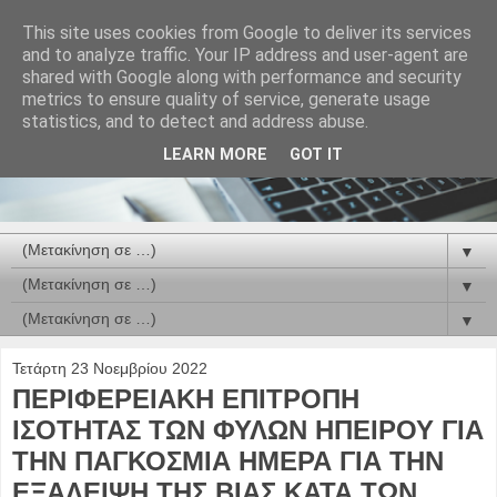
This site uses cookies from Google to deliver its services
and to analyze traffic. Your IP address and user-agent are
shared with Google along with performance and security
metrics to ensure quality of service, generate usage
statistics, and to detect and address abuse.
LEARN MORE
GOT IT
▼
▼
▼
Τετάρτη 23 Νοεμβρίου 2022
ΠΕΡΙΦΕΡΕΙΑΚΗ ΕΠΙΤΡΟΠΗ
ΙΣΟΤΗΤΑΣ ΤΩΝ ΦΥΛΩΝ ΗΠΕΙΡΟΥ ΓΙΑ
ΤΗΝ ΠΑΓΚΟΣΜΙΑ ΗΜΕΡΑ ΓΙΑ ΤΗΝ
ΕΞΑΛΕΙΨΗ ΤΗΣ ΒΙΑΣ ΚΑΤΑ ΤΩΝ