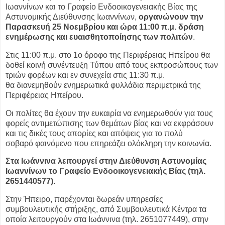
Ιωαννίνων και το Γραφείο Ενδοοικογενειακής Βίας
της
Αστυνομικής Διεύθυνσης Ιωαννίνων,
οργανώνουν την
Παρασκευή 25 Νοεμβρίου και
ώρα 11:00 π.μ. δράση
ενημέρωσης και ευαισθητοποίησης των πολιτών
.
Στις 11:00 π.μ. στο 1ο όροφο της Περιφέρειας Ηπείρου θα
δοθεί κοινή συνέντευξη
Τύπου από τους εκπροσώπους των
τριών φορέων και εν συνεχεία στις 11:30 π.μ.
θα
διανεμηθούν ενημερωτικά φυλλάδια περιμετρικά της
Περιφέρειας Ηπείρου.
Οι πολίτες θα έχουν την ευκαιρία να ενημερωθούν για τους
φορείς αντιμετώπισης των
θεμάτων βίας και να εκφράσουν
και τις δικές τους απορίες και απόψεις για το πολύ
σοβαρό
φαινόμενο που επηρεάζει ολόκληρη την κοινωνία.
Στα Ιωάννινα λειτουργεί στην Διεύθυνση Αστυνομίας
Ιωαννίνων το Γραφείο
Ενδοοικογενειακής Βίας (τηλ.
2651440577).
Στην Ήπειρο, παρέχονται δωρεάν υπηρεσίες
συμβουλευτικής στήριξης, από
Συμβουλευτικά Κέντρα τα
οποία λειτουργούν στα Ιωάννινα (τηλ. 2651077449), στην