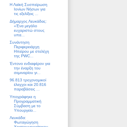
Η Λαϊκή Συσπείρωση
Ιονίων Νήσων για
τις εξελίξεις ...
Δήμαρχος Λευκάδας:
«Ένα μεγάλο
ευχαριστώ στους
υπα...
Συνάντηση
Περιφερειάρχη
Ηπείρου με στελέχη
της PWC...
Έντονο ενδιαφέρον για
την έναρξη του
σεμιναρίου γι...
96.813 τροχονομικοί
έλεγχοι και 20.816
παραβάσεις ...
Υπογράφηκε η
Προγραμματική
Σύμβαση με το
Υπουργείο...
Λευκάδα:
Φωταγώγηση
Χριστουγεννιάτικου