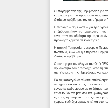
Οι παρεμβάσεις της Περιφέρειας για 
κατοίκων για την προστασία τους απ
ιδιαίτερο πρόβλημα, τόνισε
σήμερα ο Π
Η περιοχή – σημείωσε – για τρία χρόν
επέμβασης ήταν η απομάκρυνση των
είναι στην
αρμοδιότητά της- προκειμ
πρόκληση ζημιών σε ιδιοκτησίες.
Η Δασική Υπηρεσία- ανέφερε ο Περιφ
πλατάνια, ενώ και η Υπηρεσία Περιβ
ιδιαίτερο πρόβλημα.
Όσον αφορά τον έλεγχο του ΟΦΥΠΕΚΑ
αρμοδιότητά του η περιοχή, από τη σ
την Υπηρεσία της Περιφέρειας να
παρί
Για τις καταγγελίες γίνεται επιθεώρη
υπογράμμισε ότι όπως προέκυψε από
εργασίες καθαρισμού με
το ζήτημα τω
επιδεικνύοντας
μάλιστα και φωτογραφι
εξαιτίας της παρατεταμένης ανομβρία
χώρας, ενώ έχει εμφανιστεί και στο
πα