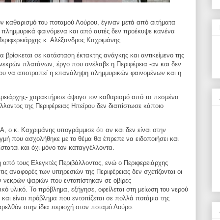
τον καθαρισμό του ποταμού Λούρου,
έγιναν μετά από αιτήματα
ό πλημμυρικά
φαινόμενα και από αυτές δεν προέκυψε κανένα
εριφερειάρχης κ. Αλέξανδρος Καχριμάνης.
ια βρίσκεται σε κατάσταση έκτακτης
ανάγκης και αντικείμενο της
 νεκρών
πλατάνων, έργο που ανέλαβε η Περιφέρεια -αν και δεν
ένου να αποτραπεί η επανάληψη πλημμυρικών
φαινομένων και η
ερειάρχης- χαρακτήρισε άψογο τον
καθαρισμό από τα πεσμένα
άλλοντος
της Περιφέρειας Ηπείρου δεν διαπίστωσε κάποιο
, ο κ. Καχριμάνης υπογράμμισε ότι αν
και δεν είναι στην
τιγμή που ασχολήθηκε
με το θέμα θα έπρεπε να ειδοποιήσει και
σταται και όχι μόνο τον καταγγέλλοντα.
ση από τους Ελεγκτές Περιβάλλοντος,
ενώ ο Περιφερειάρχης
 τις αναφορές
των υπηρεσιών της Περιφέρειας δεν σχετίζονται οι
ν νεκρών ψαριών που εντοπίστηκαν σε οβίρες
κό υλικό. Το πρόβλημα, εξήγησε, οφείλεται στη
μείωση του νερού
ς και είναι πρόβλημα
που εντοπίζεται σε πολλά ποτάμια της
ρελθόν στην ίδια περιοχή στον ποταμό Λούρο.