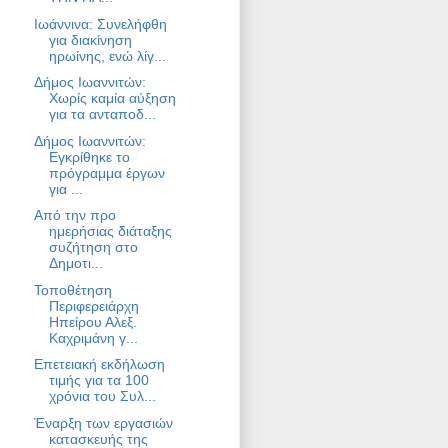
Ιωάννινα: Συνελήφθη
για διακίνηση
ηρωίνης, ενώ λίγ...
Δήμος Ιωαννιτών:
Χωρίς καμία αύξηση
για τα ανταποδ...
Δήμος Ιωαννιτών:
Εγκρίθηκε το
πρόγραμμα έργων
για ...
Από την προ
ημερήσιας διάταξης
συζήτηση στο
Δημοτι...
Τοποθέτηση
Περιφερειάρχη
Ηπείρου Αλεξ.
Καχριμάνη γ...
Επετειακή εκδήλωση
τιμής για τα 100
χρόνια του Συλ...
Έναρξη των εργασιών
κατασκευής της