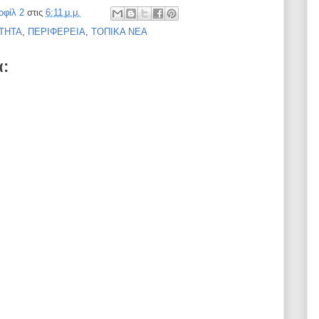
οφίλ 2
στις
6:11 μ.μ.
ΤΗΤΑ
,
ΠΕΡΙΦΕΡΕΙΑ
,
ΤΟΠΙΚΑ ΝΕΑ
α: