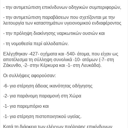
- την αντιμετώπιση επικίνδυνων οδηγικών συμπεριφορών,
- την αντιμετώπιση παραβάσεων που σχετίζονται με την
λειτουργία των
καταστημάτων υγειονομικού ενδιαφέροντος
- την πρόληψη διακίνησης ναρκωτικών ουσιών και
- τη νομοθεσία περί αλλοδαπών.
Ελέγχθηκαν -427- οχήματα και -540- άτομα, που είχαν ως
αποτέλεσμα τη
σύλληψη συνολικά -10- ατόμων (-7- στη
Ζάκυνθο, -2- στην Κέρκυρα και -1- στη
Λευκάδα).
Οι συλλήψεις αφορούσαν:
-6- για στέρηση άδειας ικανότητας οδήγησης
-2- για παράνομη παραμονή στη Χώρα
-1- για παρεμπόριο και
-1- για στέρηση πιστοποιητικού υγείας.
Κατά τη διάρκεια των ελέγχων πρόληψης επικίνδυνων