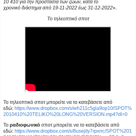
10 410 για την
προστασία των ζώων, κατά το
χρονικό
διάστημα από 19-11-2022 έως 31-12-2022
».
Το τηλεοπτικό σποτ
Το τηλεοπτικό σποτ μπορείτε να το κατεβάσετε από
εδώ:
https://www.dropbox.com/s/wh211c5gla9op10/SPOT%
2010410%20TELIKO%20LONG%20VERSION.mp4?dl=0
Το
ραδιοφωνικό
σποτ μπορείτε να το κατεβάσετε από
εδώ:
https://www.dropbox.com/s/8usejity7rpxrrc/SPOT%201