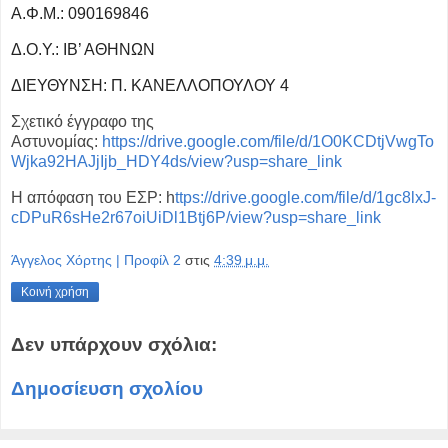
Α.Φ.Μ.: 090169846
Δ.Ο.Υ.: ΙΒ’ ΑΘΗΝΩΝ
ΔΙΕΥΘΥΝΣΗ: Π. ΚΑΝΕΛΛΟΠΟΥΛΟΥ 4
Σχετικό έγγραφο της
Αστυνομίας:
https://drive.google.com/file/d/1O0KCDtjVwgTo
Wjka92HAJjIjb_HDY4ds/view?usp=share_link
Η απόφαση του ΕΣΡ: h
ttps://drive.google.com/file/d/1gc8lxJ-
cDPuR6sHe2r67oiUiDl1Btj6P/view?usp=share_link
Άγγελος Χόρτης | Προφίλ 2
στις
4:39 μ.μ.
Κοινή χρήση
Δεν υπάρχουν σχόλια:
Δημοσίευση σχολίου