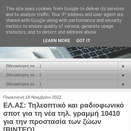
This site uses cookies from Google to deliver its services
and to analyze traffic. Your IP address and user-agent are
shared with Google along with performance and security
metrics to ensure quality of service, generate usage
statistics, and to detect and address abuse.
LEARN MORE
GOT IT
▼
▼
▼
Παρασκευή 18 Νοεμβρίου 2022
ΕΛ.ΑΣ: Τηλεοπτικό και ραδιοφωνικό
σποτ για τη νέα τηλ. γραμμή 10410
για την προστασία των ζώων
[ΒΙΝΤΕΟ]