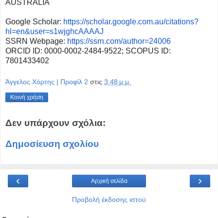
AUSTRALIA
Google Scholar:
https://scholar.google.com.au/
citations?
hl=en&user=
s1wjghcAAAAJ
SSRN Webpage:
https://ssrn.com/author=24006
ORCID ID: 0000-0002-2484-9522; SCOPUS ID:
7801433402
Άγγελος Χόρτης | Προφίλ 2
στις
3:48 μ.μ.
Κοινή χρήση
Δεν υπάρχουν σχόλια:
Δημοσίευση σχολίου
‹
›
Αρχική σελίδα
Προβολή έκδοσης ιστού