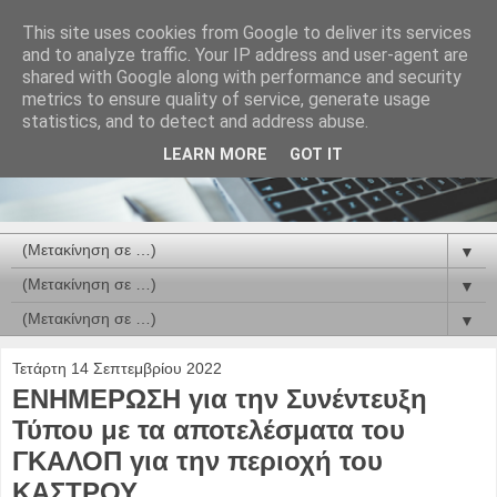
This site uses cookies from Google to deliver its services
and to analyze traffic. Your IP address and user-agent are
shared with Google along with performance and security
metrics to ensure quality of service, generate usage
statistics, and to detect and address abuse.
LEARN MORE
GOT IT
▼
▼
▼
Τετάρτη 14 Σεπτεμβρίου 2022
ΕΝΗΜΕΡΩΣΗ για την Συνέντευξη
Τύπου με τα αποτελέσματα του
ΓΚΑΛΟΠ για την περιοχή του
ΚΑΣΤΡΟΥ