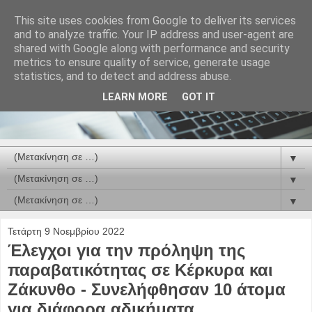
This site uses cookies from Google to deliver its services
and to analyze traffic. Your IP address and user-agent are
shared with Google along with performance and security
metrics to ensure quality of service, generate usage
statistics, and to detect and address abuse.
LEARN MORE
GOT IT
▼
▼
▼
Τετάρτη 9 Νοεμβρίου 2022
Έλεγχοι για την πρόληψη της
παραβατικότητας σε Κέρκυρα και
Ζάκυνθο - Συνελήφθησαν 10 άτομα
για διάφορα αδικήματα