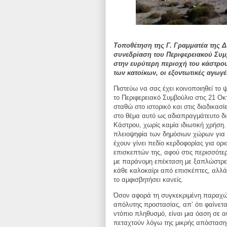
Τοποθέτηση της Γ. Γραμματέα της 
συνεδρίαση του Περιφερειακού Συμ
στην ευρύτερη περιοχή του κάστρο
των κατοίκων, οι εξοντωτικές αγωγέ
Πιστεύω να σας έχει κoινοποιηθεί το 
το Περιφερειακό Συμβούλιο στις 21 Οκ
σταθώ στο ιστορικό και στις διαδικασ
στο θέμα αυτό ως αδιαπραγμάτευτο δ
Κάστρου, χωρίς καμία ιδιωτική χρήση.
πλειοψηφία των δημόσιων χώρων για 
έχουν γίνει πεδίο κερδοφορίας για ορι
επισκεπτών της, αφού στις περισσότε
με παράνομη επέκταση με ξαπλώστρ
κάθε καλοκαίρι από επισκέπτες, αλλ
το αμφισβητήσει κανείς.
Όσον αφορά τη συγκεκριμένη παραχώρ
απόλυτης προστασίας, απ’ ότι φαίνε
ντόπιο πληθυσμό, είναι μια όαση σε α
πεταχτούν λόγω της μικρής απόστασ