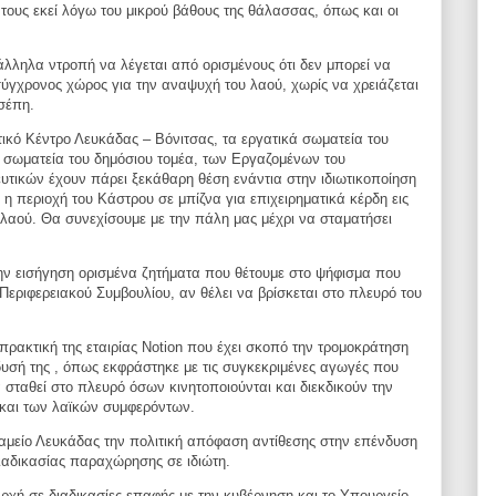
 τους εκεί λόγω του
μικρού βάθους της θάλασσας, όπως και οι
ράλληλα ντροπή να λέγεται από ορισμένους ότι δεν
μπορεί να
 σύγχρονος χώρος για την αναψυχή του λαού,
χωρίς να χρειάζεται
τσέπη.
ατικό Κέντρο Λευκάδας – Βόνιτσας, τα εργατικά
σωματεία του
, σωματεία του δημόσιου τομέα, των
Εργαζομένων του
ευτικών έχουν πάρει ξεκάθαρη θέση
ενάντια στην ιδιωτικοποίηση
ί η περιοχή του Kάστρου σε
μπίζνα για επιχειρηματικά κέρδη εις
 λαού. Θα συνεχίσουμε
με την πάλη μας μέχρι να σταματήσει
ν εισήγηση ορισμένα ζητήματα που θέτουμε στο
ψήφισμα που
 Περιφερειακού Συμβουλίου, αν θέλει να
βρίσκεται στο πλευρό του
πρακτική της εταιρίας Notion που έχει σκοπό την
τρομοκράτηση
υσή της , όπως εκφράστηκε με τις
συγκεκριμένες αγωγές που
α σταθεί στο πλευρό όσων
κινητοποιούνται και διεκδικούν την
 και των λαϊκών
συμφερόντων.
 Ταμείο Λευκάδας την πολιτική απόφαση αντίθεσης
στην επένδυση
διαδικασίας παραχώρησης σε ιδιώτη.
ρχή σε διαδικασίες επαφής με την κυβέρνηση και το
Υπουργείο