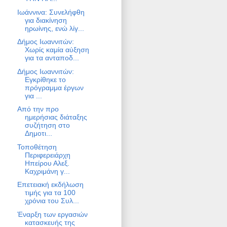
Ιωάννινα: Συνελήφθη
για διακίνηση
ηρωίνης, ενώ λίγ...
Δήμος Ιωαννιτών:
Χωρίς καμία αύξηση
για τα ανταποδ...
Δήμος Ιωαννιτών:
Εγκρίθηκε το
πρόγραμμα έργων
για ...
Από την προ
ημερήσιας διάταξης
συζήτηση στο
Δημοτι...
Τοποθέτηση
Περιφερειάρχη
Ηπείρου Αλεξ.
Καχριμάνη γ...
Επετειακή εκδήλωση
τιμής για τα 100
χρόνια του Συλ...
Έναρξη των εργασιών
κατασκευής της