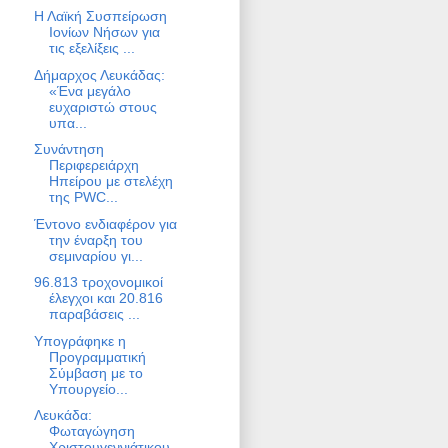
Η Λαϊκή Συσπείρωση
Ιονίων Νήσων για
τις εξελίξεις ...
Δήμαρχος Λευκάδας:
«Ένα μεγάλο
ευχαριστώ στους
υπα...
Συνάντηση
Περιφερειάρχη
Ηπείρου με στελέχη
της PWC...
Έντονο ενδιαφέρον για
την έναρξη του
σεμιναρίου γι...
96.813 τροχονομικοί
έλεγχοι και 20.816
παραβάσεις ...
Υπογράφηκε η
Προγραμματική
Σύμβαση με το
Υπουργείο...
Λευκάδα:
Φωταγώγηση
Χριστουγεννιάτικου