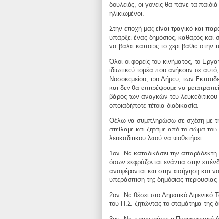
δουλειάς, οι γονείς θα πάνε τα παιδιά
ηλικιωμένοι.
Στην εποχή μας είναι τραγικό και πα
υπάρξει ένας δημόσιος, καθαρός και
να βάλει κάποιος το χέρι βαθιά στην 
Όλοι οι φορείς του κινήματος, το Εργ
ιδιωτικού τομέα που ανήκουν σε αυτό
Νοσοκομείου, του Δήμου, των Εκπαιδ
και δεν θα επιτρέψουμε να μετατραπε
βάρος των αναγκών του λευκαδίτικου
οποιαδήποτε τέτοια διαδικασία.
Θέλω να συμπληρώσω σε σχέση με τη
στείλαμε και ζητάμε από το σώμα του
λευκαδίτικου λαού να υιοθετήσει:
1ον. Να καταδικάσει την απαράδεκτη 
όσων εκφράζονται ενάντια στην επένδ
αναφέρονται και στην εισήγηση και ν
υπεράσπιση της δημόσιας περιουσίας
2ον. Να θέσει στο Δημοτικό Λιμενικό
του Π.Σ. ζητώντας το σταμάτημα της 
3ον. Να προχωρήσει η Περιφερειακή Α