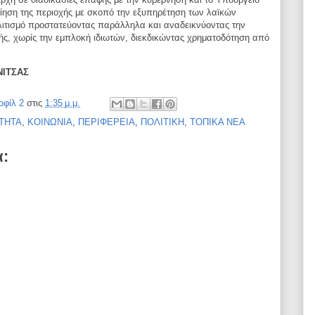
ίηση της περιοχής με σκοπό την εξυπηρέτηση
των λαϊκών
λιτισμό προστατεύοντας παράλληλα και
αναδεικνύοντας την
ής, χωρίς την εμπλοκή ιδιωτών,
διεκδικώντας χρηματοδότηση από
ΝΙΤΣΑΣ
οφίλ 2
στις
1:35 μ.μ.
ΤΗΤΑ
,
ΚΟΙΝΩΝΙΑ
,
ΠΕΡΙΦΕΡΕΙΑ
,
ΠΟΛΙΤΙΚΗ
,
ΤΟΠΙΚΑ ΝΕΑ
α: