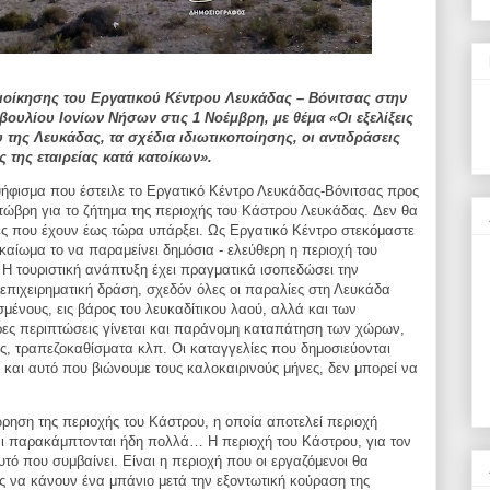
Διοίκησης του Εργατικού Κέντρου Λευκάδας – Βόνιτσας
στην
βουλίου Ιονίων Νήσων στις 1 Νοέμβρη,
με θέμα
«Οι εξελίξεις
υ της Λευκάδας, τα σχέδια
ιδιωτικοποίησης, οι αντιδράσεις
ς της εταιρείας κατά
κατοίκων».
ψήφισμα που έστειλε το Εργατικό Κέντρο Λευκάδας-
Βόνιτσας προς
τώβρη για το ζήτημα της περιοχής του
Κάστρου Λευκάδας.
Δεν θα
ίες που έχουν έως τώρα υπάρξει.
Ως Εργατικό Κέντρο στεκόμαστε
ικαίωμα το να
παραμείνει δημόσια - ελεύθερη η περιοχή του
 Η τουριστική
ανάπτυξη έχει πραγματικά ισοπεδώσει την
επιχειρηματική
δράση, σχεδόν όλες οι παραλίες στη Λευκάδα
σμένους, εις
βάρος του λευκαδίτικου λαού, αλλά και των
ρες περιπτώσεις
γίνεται και παράνομη καταπάτηση των χώρων,
ες,
τραπεζοκαθίσματα κλπ. Οι καταγγελίες που δημοσιεύονται
ά
και αυτό που βιώνουμε τους καλοκαιρινούς μήνες, δεν μπορεί να
ηση της περιοχής του Κάστρου, η οποία αποτελεί
περιοχή
ται παρακάμπτονται ήδη πολλά…
Η περιοχή του Κάστρου, για τον
υτό που συμβαίνει.
Είναι η περιοχή που οι εργαζόμενοι θα
ης να κάνουν ένα
μπάνιο μετά την εξοντωτική κούραση της