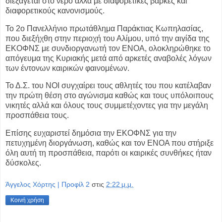
διεξάγεται στο νερό αλλά με διαφορετικές
βάρκες και
διαφορετικούς κανονισμούς.
To 2ο Πανελλήνιο πρωτάθλημα Παράκτιας Κωπηλασίας,
που διεξήχθη στην
περιοχή του Αλίμου, υπό την αιγίδα της
ΕΚΟΦΝΣ με συνδιοργανωτή τον ΕΝΟΑ,
ολοκληρώθηκε το
απόγευμα της Κυριακής μετά από αρκετές αναβολές λόγων
των
έντονων καιρικών φαινομένων.
Το Δ.Σ. του ΝΟΙ συγχαίρει τους αθλητές του που κατέλαβαν
την πρώτη θέση
στο αγώνισμα καθώς και τους υπόλοιπους
νικητές αλλά και όλους τους
συμμετέχοντες για την μεγάλη
προσπάθεια τους.
Επίσης ευχαριστεί δημόσια την ΕΚΟΦΝΣ για την
πετυχημένη διοργάνωση,
καθώς και τον ΕΝΟΑ που στήριξε
όλη αυτή τη προσπάθεια, παρότι οι καιρικές
συνθήκες ήταν
δύσκολες.
Άγγελος Χόρτης | Προφίλ 2
στις
2:22 μ.μ.
Κοινή χρήση