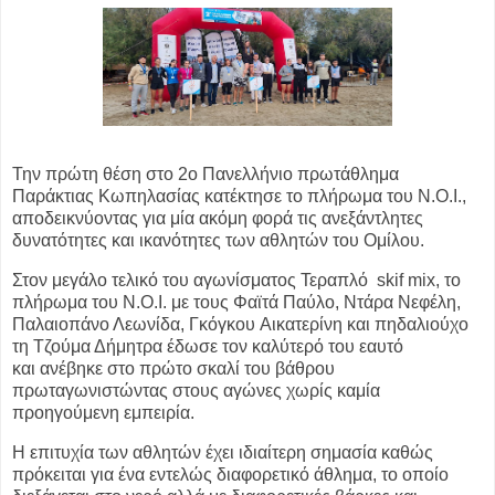
Την πρώτη θέση στο 2ο Πανελλήνιο πρωτάθλημα
Παράκτιας Κωπηλασίας
κατέκτησε το πλήρωμα του Ν.Ο.Ι.,
αποδεικνύοντας για μία ακόμη φορά τις
ανεξάντλητες
δυνατότητες και ικανότητες των αθλητών του Ομίλου.
Σ
τον μεγάλο τελικό του αγωνίσματος Τεραπλό skif mix, το
πλήρωμα του
Ν.Ο.Ι. με τους Φαϊτά Παύλο, Ντάρα Νεφέλη,
Παλαιοπάνο Λεωνίδα, Γκόγκου
Αικατερίνη και πηδαλιούχο
τη Τζούμα Δήμητρα έδωσε τον καλύτερό του εαυτό
και
ανέβηκε στο πρώτο σκαλί του βάθρου
πρωταγωνιστώντας στους αγώνες χωρίς
καμία
προηγούμενη εμπειρία.
Η επιτυχία των αθλητών έχει ιδιαίτερη σημασία καθώς
πρόκειται για ένα
εντελώς διαφορετικό άθλημα, το οποίο