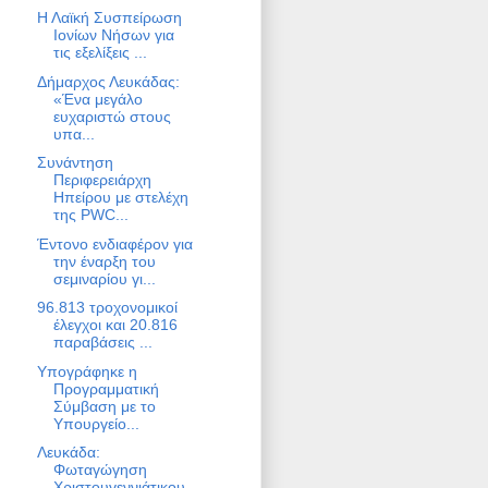
Η Λαϊκή Συσπείρωση
Ιονίων Νήσων για
τις εξελίξεις ...
Δήμαρχος Λευκάδας:
«Ένα μεγάλο
ευχαριστώ στους
υπα...
Συνάντηση
Περιφερειάρχη
Ηπείρου με στελέχη
της PWC...
Έντονο ενδιαφέρον για
την έναρξη του
σεμιναρίου γι...
96.813 τροχονομικοί
έλεγχοι και 20.816
παραβάσεις ...
Υπογράφηκε η
Προγραμματική
Σύμβαση με το
Υπουργείο...
Λευκάδα:
Φωταγώγηση
Χριστουγεννιάτικου