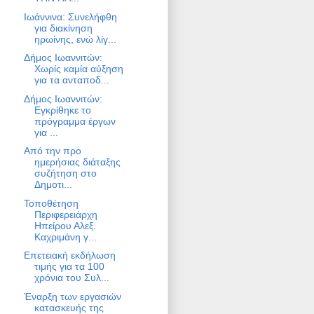
Ιωάννινα: Συνελήφθη
για διακίνηση
ηρωίνης, ενώ λίγ...
Δήμος Ιωαννιτών:
Χωρίς καμία αύξηση
για τα ανταποδ...
Δήμος Ιωαννιτών:
Εγκρίθηκε το
πρόγραμμα έργων
για ...
Από την προ
ημερήσιας διάταξης
συζήτηση στο
Δημοτι...
Τοποθέτηση
Περιφερειάρχη
Ηπείρου Αλεξ.
Καχριμάνη γ...
Επετειακή εκδήλωση
τιμής για τα 100
χρόνια του Συλ...
Έναρξη των εργασιών
κατασκευής της