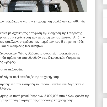
ών η διαδικασία για την
επιχορήγηση συλλόγων και αθλητών
κρινε με σχετική της απόφαση
την εισήγηση της Επιτροπής
ώρησε
στην εξειδίκευση των αντίστοιχων πιστώσεων.
Από την
των φακέλων, ο αριθμός
των τμημάτων που διατηρεί το κάθε
 και οι διακρίσεις των αθλητών.
Οικονομικών Φώτης Βάββας τα
σωματεία προκειμένου να
ς, θα
πρέπει να απευθυνθούν στις Οικονομικές Υπηρεσίες-
ος Όροφος).
ναι τα ακόλουθα:
 συλλόγου περί αποδοχής της
επιχορήγησης.
σπραξης για την είσπραξη του
ποσού, καθώς και λογαριασμό
λλόγου.
ήγησης με ποσό μεγαλύτερο
των 3.000,00€ από άλλον φορέα της
κή περίπτωση ανάρτηση της απόφασης επιχορήγησης