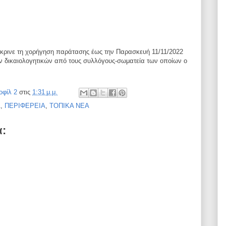
έκρινε τη χορήγηση παράτασης έως
την Παρασκευή 11/11/2022
ων
δικαιολογητικών από τους συλλόγους-σωματεία των οποίων ο
οφίλ 2
στις
1:31 μ.μ.
Α
,
ΠΕΡΙΦΕΡΕΙΑ
,
ΤΟΠΙΚΑ ΝΕΑ
α: