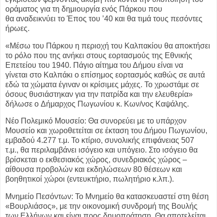
οράματος για τη δημιουργία ενός Πάρκου που
θα
αναδεικνύει το Έπος του ’40 και θα τιμά τους πεσόντες
ήρωες.
«Μέσω του Πάρκου η περιοχή του Καλπακίου θα αποκτήσει
το ρόλο που της ανήκει
στους εορτασμούς της Εθνικής
Επετείου του 1940. Πάγιο αίτημα του Δήμου είναι να
γίνεται
στο Καλπάκι ο επίσημος εορτασμός καθώς σε αυτά
εδώ τα χώματα έγιναν οι κρίσιμες
μάχες. Το χρωστάμε σε
όσους θυσιάστηκαν για την πατρίδα και την ελευθερία»
δήλωσε ο
Δήμαρχος Πωγωνίου κ. Κων/νος Καψάλης.
Νέο Πολεμικό Μουσείο: Θα συνορεύει με το υπάρχον
Μουσείο και χωροθετείται σε
έκταση του Δήμου Πωγωνίου,
εμβαδού 4.277 τ.μ. Το κτίριο, συνολικής επιφάνειας 507
τ.μ.,
θα περιλαμβάνει ισόγειο και υπόγειο. Στο ισόγειο θα
βρίσκεται ο εκθεσιακός χώρος,
συνεδριακός χώρος –
αίθουσα προβολών και εκδηλώσεων 80 θέσεων και
βοηθητικοί χώροι
(εντευκτήριο, πωλητήριο κ.λπ.).
Μνημείο Πεσόντων: Το Μνημείο θα κατασκευαστεί στη θέση
«Βουρλιάσος», με την
οικονομική συνδρομή της Βουλής
των Ελλήνων και είναι προς δημοπράτηση. Θα
αποτελείται