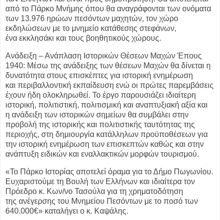
από το Πάρκο Μνήμης όπου θα αναγράφονται των ονόματα
των 13.976 ηρώων
πεσόντων μαχητών, τον χώρο
εκδηλώσεων με το μνημείο κατάθεσης στεφάνων,
ένα
εκκλησάκι και τους βοηθητικούς χώρους.
Ανάδειξη – Ανάπλαση Ιστορικών Θέσεων Μαχών Έπους
1940: Μέσω της ανάδειξης
των θέσεων Μαχών θα δίνεται η
δυνατότητα στους επισκέπτες για ιστορική ενημέρωση
και
περιβαλλοντική εκπαίδευση ενώ οι πρώτες παρεμβάσεις
έχουν ήδη ολοκληρωθεί. Το έργο
παρουσιάζει ιδιαίτερη
ιστορική, πολιτιστική, πολιτισμική και αναπτυξιακή αξία και
η
ανάδειξη των ιστορικών σημείων θα συμβάλει στην
προβολή της ιστορικής και πολιτιστικής
ταυτότητας της
περιοχής, στη δημιουργία κατάλληλων προϋποθέσεων για
την ιστορική
ενημέρωση των επισκεπτών καθώς και στην
ανάπτυξη ειδικών και εναλλακτικών μορφών
τουρισμού.
«Το Πάρκο Ιστορίας αποτελεί όραμα για το Δήμο Πωγωνίου.
Ευχαριστούμε τη Βουλή
των Ελλήνων και ιδιαίτερα τον
Πρόεδρο κ. Κων/νο Τασούλα για τη χρηματοδότηση
της
ανέγερσης του Μνημείου Πεσόντων με το ποσό των
640.000€» καταλήγει ο κ. Καψάλης.